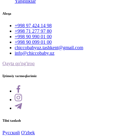
Yangiliklar
Aloqa
+998 97 424 14 98
+998 71 277 97 80
+998 90 990 01 00
+998 90 099 01 00
chiccobabyuz.tashkent@gmail.com
info@chiccobaby.uz
Qayta qo'ng'iroq
Ijtimoiy tarmoqlarimiz
Tilni tanlash
Русский
O'zbek