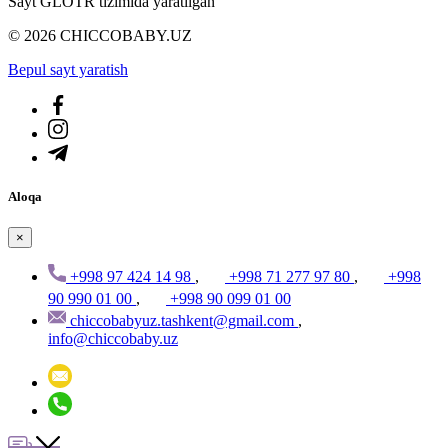
Sayt GLOTR tizimida yaratilgan
© 2026 CHICCOBABY.UZ
Bepul sayt yaratish
Aloqa
×
+998 97 424 14 98
,
+998 71 277 97 80
,
+998
90 990 01 00
,
+998 90 099 01 00
chiccobabyuz.tashkent@gmail.com
,
info@chiccobaby.uz