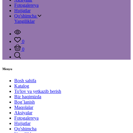
Fotogalereya
Hujjatlar
Qo'shimcha
Yangiliklar
0
0
Menyu
Bosh sahifa
Katalog
To'lov va yetkazib berish
Biz haqimizda
Bog`lanish
Maqolalar
Aksiyalar
Fotogalereya
Hujjatlar
Qo'shimcha