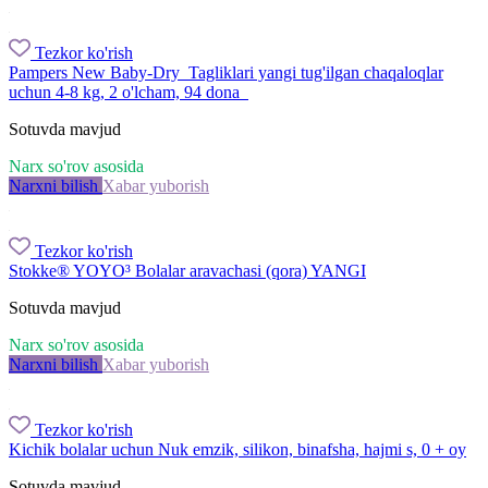
Tezkor ko'rish
Pampers New Baby-Dry Tagliklari yangi tug'ilgan chaqaloqlar
uchun 4-8 kg, 2 o'lcham, 94 dona
Sotuvda mavjud
Narx so'rov asosida
Narxni bilish
Xabar yuborish
Tezkor ko'rish
Stokke® YOYO³ Bolalar aravachasi (qora) YANGI
Sotuvda mavjud
Narx so'rov asosida
Narxni bilish
Xabar yuborish
Tezkor ko'rish
Kichik bolalar uchun Nuk emzik, silikon, binafsha, hajmi s, 0 + oy
Sotuvda mavjud