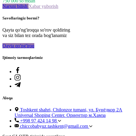
750 000
so'm
dan
Narxni bilish
Xabar yuborish
Savollaringiz bormi?
Qayta qo'ng'iroqqa so'rov qoldiring
va siz bilan tez orada bog'lanamiz
Qayta qo'ng'iroq
Ijtimoiy tarmoqlarimiz
Aloqa
Toshkent shahri, Chilonzor tumani, ул. Бунёдкор 2А
Universal Shoping Center. Ориентир м.Хамза
+998 97 424 14 98
chiccobabyuz.tashkent@gmail.com