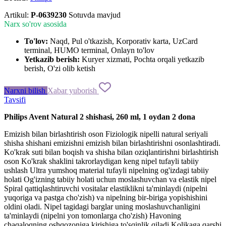
Artikul:
P-0639230
Sotuvda mavjud
Narx so'rov asosida
To'lov:
Naqd, Pul o'tkazish, Korporativ karta, UzCard
terminal, HUMO terminal, Onlayn to'lov
Yetkazib berish:
Kuryer xizmati, Pochta orqali yetkazib
berish, O'zi olib ketish
Narxni bilish
Xabar yuborish
Tavsifi
Philips
Avent
Natural
2
shishasi
,
260
ml
,
1
oydan
2
dona
Emizish
bilan
birlashtirish
oson
Fiziologik
nipelli
natural
seriyali
shisha
shishani
emizishni
emizish
bilan
birlashtirishni
osonlashtiradi
.
Ko'krak
suti bilan
boqish
va
shisha
bilan
oziqlantirishni
birlashtirish
oson
Ko'krak
shaklini
takrorlaydigan
keng
nipel
tufayli
tabiiy
ushlash
Ultra
yumshoq
material
tufayli
nipelning
og'izdagi
tabiiy
holati
Og'izning
tabiiy
holati
uchun
moslashuvchan
va
elastik
nipel
Spiral
qattiqlashtiruvchi
vositalar
elastiklikni
ta'minlaydi
(
nipelni
yuqoriga
va
pastga
cho'zish
)
va
nipelning
bir-biriga
yopishishini
oldini
oladi
.
Nipel
tagidagi
barglar
uning
moslashuvchanligini
ta'minlaydi
(
nipelni
yon
tomonlarga
cho'zish
)
Havoning
chaqaloqning
oshqozoniga
kirishiga
to'sqinlik
qiladi
Kolikaga
qarshi