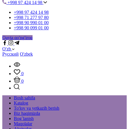
+998 97 424 14 98
+998 97 424 14 98
+998 71 277 97 80
+998 90 990 01 00
+998 90 099 01 00
Qayta qo'ng'iroq
O'zb
Русский
O'zbek
0
0
Bosh sahifa
Katalog
To'lov va yetkazib berish
Biz haqimizda
Bog`lanish
Maqolalar
Aksiyalar