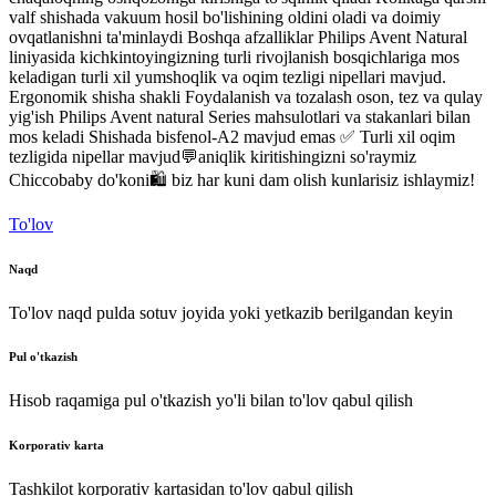
valf
shishada
vakuum
hosil
bo'lishining
oldini
oladi va
doimiy
ovqatlanishni
ta'minlaydi
Boshqa
afzalliklar
Philips
Avent
Natural
liniyasida
kichkintoyingizning
turli
rivojlanish
bosqichlariga
mos
keladigan
turli
xil
yumshoqlik
va
oqim
tezligi
nipellari
mavjud
.
Ergonomik
shisha
shakli
Foydalanish
va
tozalash
oson
,
tez
va
qulay
yig'ish
Philips
Avent
natural
Series
mahsulotlari
va
stakanlari
bilan
mos
keladi
Shishada
bisfenol
-
A2
mavjud emas
✅
Turli
xil
oqim
tezligida
nipellar
mavjud
💬aniqlik
kiritishingizni
so'raymiz
Chiccobaby
do'koni
🛍
biz
har
kuni
dam
olish kunlarisiz
ishlaymiz
!
To'lov
Naqd
To'lov naqd pulda sotuv joyida yoki yetkazib berilgandan keyin
Pul o'tkazish
Hisob raqamiga pul o'tkazish yo'li bilan to'lov qabul qilish
Korporativ karta
Tashkilot korporativ kartasidan to'lov qabul qilish