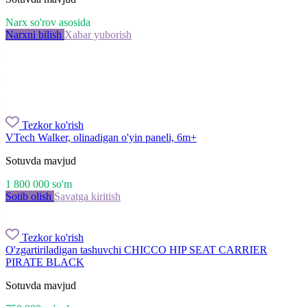
Narx so'rov asosida
Narxni bilish
Xabar yuborish
Tezkor ko'rish
VTech Walker, olinadigan o'yin paneli, 6m+
Sotuvda mavjud
1 800 000
so'm
Sotib olish
Savatga kiritish
Tezkor ko'rish
O'zgartiriladigan tashuvchi CHICCO HIP SEAT CARRIER
PIRATE BLACK
Sotuvda mavjud