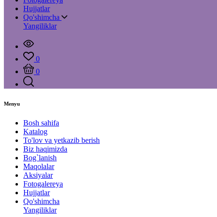
Hujjatlar
Qo'shimcha
Yangiliklar
0
0
Menyu
Bosh sahifa
Katalog
To'lov va yetkazib berish
Biz haqimizda
Bog`lanish
Maqolalar
Aksiyalar
Fotogalereya
Hujjatlar
Qo'shimcha
Yangiliklar