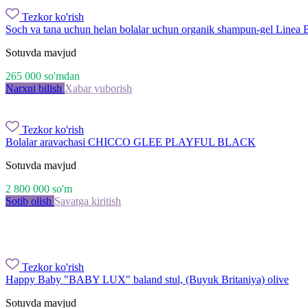
Tezkor ko'rish
Soch va tana uchun helan bolalar uchun organik shampun-gel Linea 
Sotuvda mavjud
265 000
so'm
dan
Narxni bilish
Xabar yuborish
Tezkor ko'rish
Bolalar aravachasi CHICCO GLEE PLAYFUL BLACK
Sotuvda mavjud
2 800 000
so'm
Sotib olish
Savatga kiritish
Tezkor ko'rish
Happy Baby "BABY LUX" baland stul, (Buyuk Britaniya) olive
Sotuvda mavjud