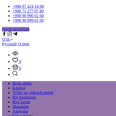
+998 97 424 14 98
+998 71 277 97 80
+998 90 990 01 00
+998 90 099 01 00
Qayta qo'ng'iroq
O'zb
Русский
O'zbek
0
0
Bosh sahifa
Katalog
To'lov va yetkazib berish
Biz haqimizda
Bog`lanish
Maqolalar
Aksiyalar
Fotogalereya