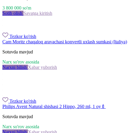
3 800 000
so'm
Sotib olish
Savatga kiritish
Tezkor ko'rish
Cam Moritz chaqaloq aravachasi konvertli uxlash sumkasi (Italiya)
Sotuvda mavjud
Narx so'rov asosida
Narxni bilish
Xabar yuborish
Tezkor ko'rish
Philips Avent Natural shishasi 2 Hippo, 260 ml, 1 oy🍼
Sotuvda mavjud
Narx so'rov asosida
Narxni bilish
Xabar yuborish