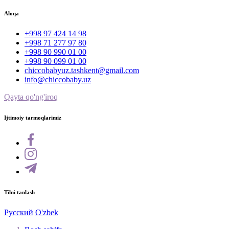
Aloqa
+998 97 424 14 98
+998 71 277 97 80
+998 90 990 01 00
+998 90 099 01 00
chiccobabyuz.tashkent@gmail.com
info@chiccobaby.uz
Qayta qo'ng'iroq
Ijtimoiy tarmoqlarimiz
Tilni tanlash
Русский
O'zbek