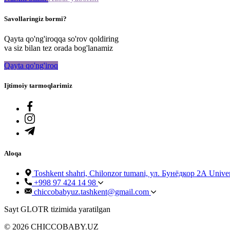
Savollaringiz bormi?
Qayta qo'ng'iroqqa so'rov qoldiring
va siz bilan tez orada bog'lanamiz
Qayta qo'ng'iroq
Ijtimoiy tarmoqlarimiz
Aloqa
Toshkent shahri, Chilonzor tumani, ул. Бунёдкор 2А Univ
+998 97 424 14 98
chiccobabyuz.tashkent@gmail.com
Sayt GLOTR tizimida yaratilgan
© 2026 CHICCOBABY.UZ