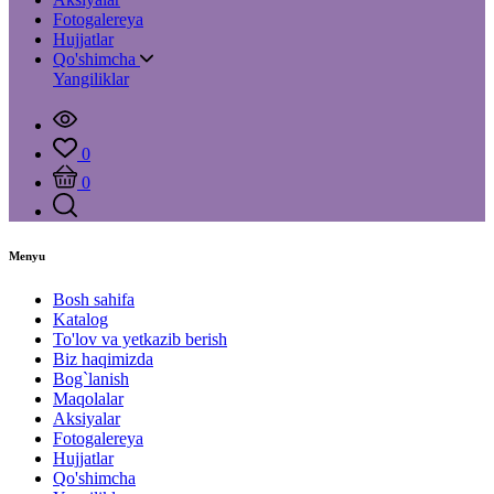
Fotogalereya
Hujjatlar
Qo'shimcha
Yangiliklar
0
0
Menyu
Bosh sahifa
Katalog
To'lov va yetkazib berish
Biz haqimizda
Bog`lanish
Maqolalar
Aksiyalar
Fotogalereya
Hujjatlar
Qo'shimcha