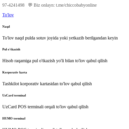
97-4241498
💬
Biz
onlayn
:
t
.
me
/
chiccobabyonline
To'lov
Naqd
To'lov naqd pulda sotuv joyida yoki yetkazib berilgandan keyin
Pul o'tkazish
Hisob raqamiga pul o'tkazish yo'li bilan to'lov qabul qilish
Korporativ karta
Tashkilot korporativ kartasidan to'lov qabul qilish
UzCard terminal
UzCard POS terminali orqali to'lov qabul qilish
HUMO terminal