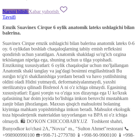
Narxni bilish
Xabar yuborish
Tavsifi
Emzik
Suavinex
Cirque
6
oylik
anatomik
lateks
ushlagichi
bilan
balerina
.
Suavinex
Cirque
emzik
ushlagichi
bilan
balerina
anatomik
lateks
0-6
oy
.
6
oylikdan
boshlab
chaqaloqlarning
tabiiy
emish
refleksini
qondirish
uchun
yaratilgan
.
Anatomik
shakldagi
so'rg'ich
ozgina
tekislangan
nipelga
ega
,
shuning
uchun u
tilga
yopishadi
.
Emzikning
xususiyatlari
:
6
oylik
chaqaloqlar
uchun
mo'ljallangan
Anatomik
shakl
tanglay
va
jag'dagi
bosimni
engillashtiradi
Bu
ısırığın
to'g'ri
shakllanishiga
yordam
beradi
va
havo
yutilishining
oldini
oladi
Hidni
yutmaydi
,
deformatsiyalanmaydi
,
yaxshi
sterilizatsiya
qilinadi
Bisfenol
A
ni o'z
ichiga
olmaydi
.
Egasining
xususiyatlari
:
Egasi
yorqin
va
o'ziga
xos
dizaynga
ega
U
ko'krak
qafasining
har
doim
joyida
bo'lishiga
imkon
beruvchi
mustahkam
zanjir
bilan
jihozlangan
.
Maxsus
qisqich
mahsulotni
bolaning
kiyimiga
mahkam
yopishtirishga
imkon
beradi
.
Mahsulot
ekologik
toza
hipoalerjenik
materialdan
tayyorlangan
va
BPA
ni o'z
ichiga
olmaydi
.
🛍 DO'KON CHICCOBABY.UZ
Toshkent
shahri
,
Bunyodkor
ko'chasi
2A
,
"
Novza
"
m.,
"
Sulton
Ahmet
"
restorani
📞
+998900990100
☎️+998-71-2779780
📱+998-90-9900100
📱+998-