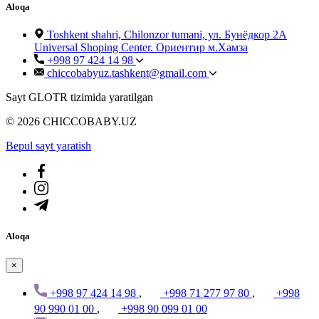
Aloqa
Toshkent shahri, Chilonzor tumani, ул. Бунёдкор 2А
Universal Shoping Center. Ориентир м.Хамза
+998 97 424 14 98
chiccobabyuz.tashkent@gmail.com
Sayt GLOTR tizimida yaratilgan
© 2026 CHICCOBABY.UZ
Bepul sayt yaratish
Aloqa
×
+998 97 424 14 98
,
+998 71 277 97 80
,
+998
90 990 01 00
,
+998 90 099 01 00