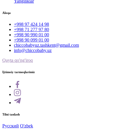
Yangiliklar
Aloqa
+998 97 424 14 98
+998 71 277 97 80
+998 90 990 01 00
+998 90 099 01 00
chiccobabyuz.tashkent@gmail.com
info@chiccobaby.uz
Qayta qo'ng'iroq
Ijtimoiy tarmoqlarimiz
Tilni tanlash
Русский
O'zbek