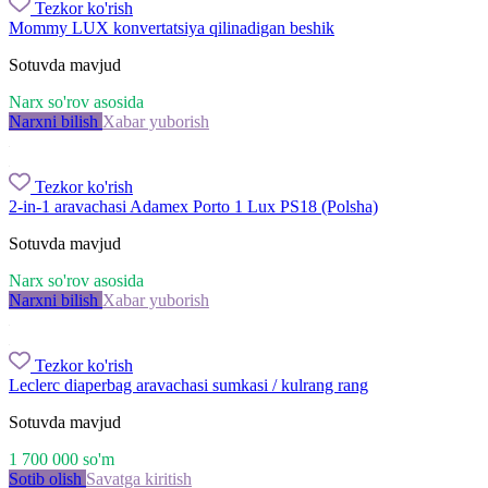
Tezkor ko'rish
Mommy LUX konvertatsiya qilinadigan beshik
Sotuvda mavjud
Narx so'rov asosida
Narxni bilish
Xabar yuborish
Tezkor ko'rish
2-in-1 aravachasi Adamex Porto 1 Lux PS18 (Polsha)
Sotuvda mavjud
Narx so'rov asosida
Narxni bilish
Xabar yuborish
Tezkor ko'rish
Leclerc diaperbag aravachasi sumkasi / kulrang rang
Sotuvda mavjud
1 700 000
so'm
Sotib olish
Savatga kiritish