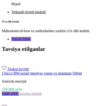
Bepul
Yetkazib berish hududi
O'zi olib ketish
Mahsulotni do'kon va omborlardan xaridor o'zi olib ketishi.
Narxni bilish
Tavsiya etilganlar
Tezkor ko'rish
Chicco BM sezgir miselyar vanna va shampun 500ml
Sotuvda mavjud
120 000
so'm
Sotib olish
Savatga kiritish