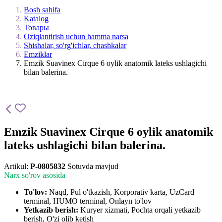
Bosh sahifa
Katalog
Товары
Oziqlantirish uchun hamma narsa
Shishalar, so'rg'ichlar, chashkalar
Emziklar
Emzik Suavinex Cirque 6 oylik anatomik lateks ushlagichi
bilan balerina.
Emzik Suavinex Cirque 6 oylik anatomik
lateks ushlagichi bilan balerina.
Artikul:
P-0805832
Sotuvda mavjud
Narx so'rov asosida
To'lov:
Naqd, Pul o'tkazish, Korporativ karta, UzCard
terminal, HUMO terminal, Onlayn to'lov
Yetkazib berish:
Kuryer xizmati, Pochta orqali yetkazib
berish, O'zi olib ketish