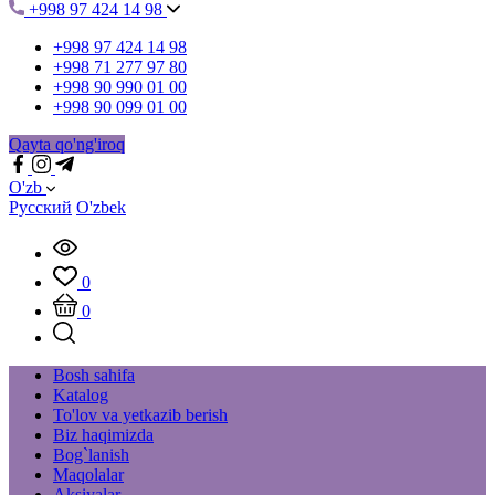
+998 97 424 14 98
+998 97 424 14 98
+998 71 277 97 80
+998 90 990 01 00
+998 90 099 01 00
Qayta qo'ng'iroq
O'zb
Русский
O'zbek
0
0
Bosh sahifa
Katalog
To'lov va yetkazib berish
Biz haqimizda
Bog`lanish
Maqolalar
Aksiyalar