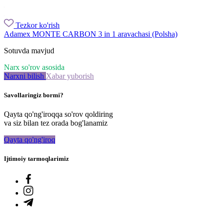
Tezkor ko'rish
Adamex MONTE CARBON 3 in 1 aravachasi (Polsha)
Sotuvda mavjud
Narx so'rov asosida
Narxni bilish
Xabar yuborish
Savollaringiz bormi?
Qayta qo'ng'iroqqa so'rov qoldiring
va siz bilan tez orada bog'lanamiz
Qayta qo'ng'iroq
Ijtimoiy tarmoqlarimiz