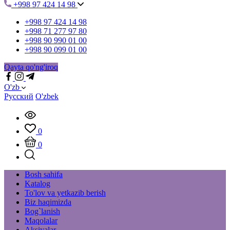
+998 97 424 14 98
+998 97 424 14 98
+998 71 277 97 80
+998 90 990 01 00
+998 90 099 01 00
Qayta qo'ng'iroq
O'zb
Русский
O'zbek
0
0
Bosh sahifa
Katalog
To'lov va yetkazib berish
Biz haqimizda
Bog`lanish
Maqolalar
Aksiyalar