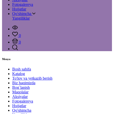
Fotogalereya
Hujjatlar
Qo'shimcha
Yangiliklar
0
0
Menyu
Bosh sahifa
Katalog
To'lov va yetkazib berish
Biz haqimizda
Bog`lanish
Maqolalar
Aksiyalar
Fotogalereya
Hujjatlar
Qo'shimcha