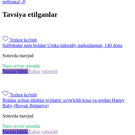
ребенка! 🎉
Tavsiya etilganlar
Tezkor ko'rish
Salfetkalar nam bolalar Umka iqtisodiy qadoqlangan, 140 dona
Sotuvda mavjud
Narx so'rov asosida
Narxni bilish
Xabar yuborish
Tezkor ko'rish
Bolalar uchun idishlar to'plami: so'rg'ichli kosa va qoshiq Happy
Baby (Buyuk Britaniya)
Sotuvda mavjud
Narx so'rov asosida
Narxni bilish
Xabar yuborish