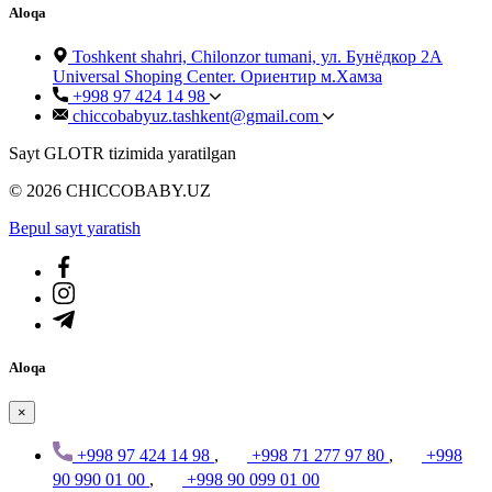
Aloqa
Toshkent shahri, Chilonzor tumani, ул. Бунёдкор 2А
Universal Shoping Center. Ориентир м.Хамза
+998 97 424 14 98
chiccobabyuz.tashkent@gmail.com
Sayt GLOTR tizimida yaratilgan
© 2026 CHICCOBABY.UZ
Bepul sayt yaratish
Aloqa
×
+998 97 424 14 98
,
+998 71 277 97 80
,
+998
90 990 01 00
,
+998 90 099 01 00