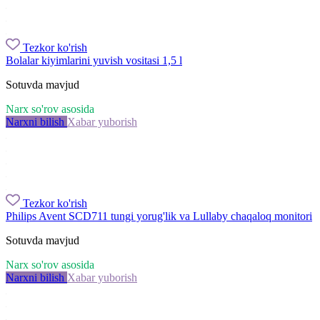
Tezkor ko'rish
Bolalar kiyimlarini yuvish vositasi 1,5 l
Sotuvda mavjud
Narx so'rov asosida
Narxni bilish
Xabar yuborish
Tezkor ko'rish
Philips Avent SCD711 tungi yorug'lik va Lullaby chaqaloq monitori
Sotuvda mavjud
Narx so'rov asosida
Narxni bilish
Xabar yuborish