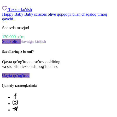
Tezkor ko'rish
Happy Baby Baby scissors olive qopqog'i bilan chaqaloq tirnoq
qaychi
Sotuvda mavjud
120 000
so'm
Sotib olish
Savatga kiritish
Savollaringiz bormi?
Qayta qo'ng'iroqqa so'rov qoldiring
va siz bilan tez orada bog'lanamiz
Qayta qo'ng'iroq
Ijtimoiy tarmoqlarimiz