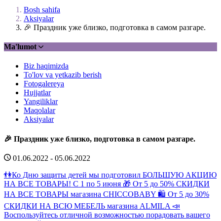
Bosh sahifa
Aksiyalar
🎉 Праздник уже близко, подготовка в самом разгаре.
Ma'lumot
Biz haqimizda
To'lov va yetkazib berish
Fotogalereya
Hujjatlar
Yangiliklar
Maqolalar
Aksiyalar
🎉 Праздник уже близко, подготовка в самом разгаре.
01.06.2022 - 05.06.2022
👫Ко Дню защиты детей мы подготовил БОЛЬШУЮ АКЦИЮ
НА ВСЕ ТОВАРЫ! С 1 по 5 июня 🎁 От 5 до 50% СКИДКИ
НА ВСЕ ТОВАРЫ магазина CHICCOBABY 🛍 От 5 до 30%
СКИДКИ НА ВСЮ МЕБЕЛЬ магазина ALMILA 📣
Воспользуйтесь отличной возможностью порадовать вашего