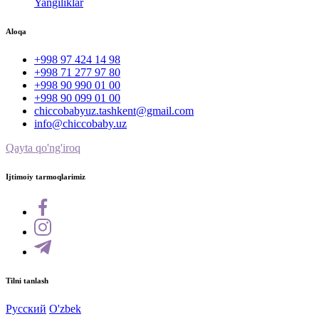
Yangiliklar
Aloqa
+998 97 424 14 98
+998 71 277 97 80
+998 90 990 01 00
+998 90 099 01 00
chiccobabyuz.tashkent@gmail.com
info@chiccobaby.uz
Qayta qo'ng'iroq
Ijtimoiy tarmoqlarimiz
Tilni tanlash
Русский
O'zbek