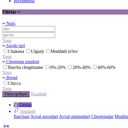
Витамины
Filtrlar
Narx
Yana
Savdo turi
Chakana
Ulgurji
Muddatli to'lov
Yana
Chegirma miqdori
Barcha chegirmalar
0%-20%
20%-40%
40%-60%
Yana
Brend
Chicco
Yana
Tozalash
Filtrni qo'llash
Firtrlar
Saralash
Barchasi
Avval arzonlari
Avval qimmatlari
Chegirmalar
Muddatl