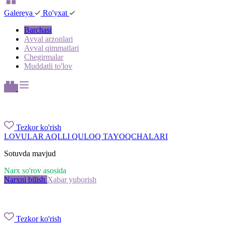
Galereya
Ro'yxat
Barchasi
Avval arzonlari
Avval qimmatlari
Chegirmalar
Muddatli to'lov
Tezkor ko'rish
LOVULAR AQLLI QULOQ TAYOQCHALARI
Sotuvda mavjud
Narx so'rov asosida
Narxni bilish
Xabar yuborish
Tezkor ko'rish