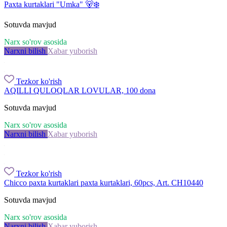
Paxta kurtaklari "Umka" 🐻‍❄️
Sotuvda mavjud
Narx so'rov asosida
Narxni bilish
Xabar yuborish
Tezkor ko'rish
AQILLI QULOQLAR LOVULAR, 100 dona
Sotuvda mavjud
Narx so'rov asosida
Narxni bilish
Xabar yuborish
Tezkor ko'rish
Chicco paxta kurtaklari paxta kurtaklari, 60pcs, Art. CH10440
Sotuvda mavjud
Narx so'rov asosida
Narxni bilish
Xabar yuborish