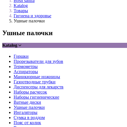
Bosh sahifa
Katalog
Товары
Гигиена и здоровье
Ушные палочки
Ушные палочки
Katalog
Горшки
Прорезыватели для зубов
Термометры
Аспираторы
Маникюрные ножницы
Газоотводные трубки
Диспенсеры для лекарств
Наборы расчесок
Наборы гигиенические
Ватные диски
Ушные палочки
Ингаляторы
Сумка в роддом
Пояс от колик