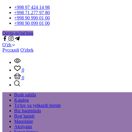
+998 97 424 14 98
+998 71 277 97 80
+998 90 990 01 00
+998 90 099 01 00
Qayta qo'ng'iroq
O'zb
Русский
O'zbek
0
0
Bosh sahifa
Katalog
To'lov va yetkazib berish
Biz haqimizda
Bog`lanish
Maqolalar
Aksiyalar
Fotogalereya