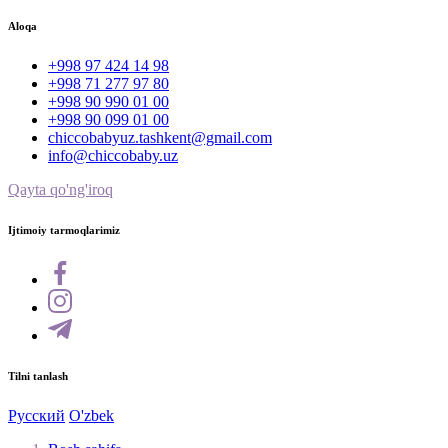
Aloqa
+998 97 424 14 98
+998 71 277 97 80
+998 90 990 01 00
+998 90 099 01 00
chiccobabyuz.tashkent@gmail.com
info@chiccobaby.uz
Qayta qo'ng'iroq
Ijtimoiy tarmoqlarimiz
Tilni tanlash
Русский
O'zbek