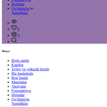
Hujjatlar
Qo'shimcha
Yangiliklar
0
0
Menyu
Bosh sahifa
Katalog
To'lov va yetkazib berish
Biz haqimizda
Bog`lanish
Maqolalar
Aksiyalar
Fotogalereya
Hujjatlar
Qo'shimcha
Yangiliklar