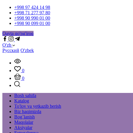
+998 97 424 14 98
+998 71 277 97 80
+998 90 990 01 00
+998 90 099 01 00
Qayta qo'ng'iroq
O'zb
Русский
O'zbek
0
0
Bosh sahifa
Katalog
To'lov va yetkazib berish
Biz haqimizda
Bog`lanish
Maqolalar
Aksiyalar
Fotogalereya