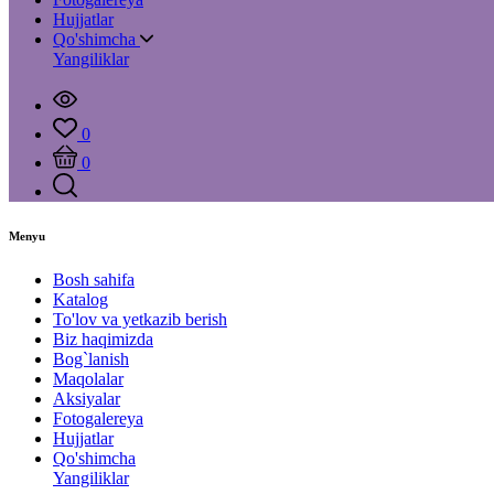
Hujjatlar
Qo'shimcha
Yangiliklar
0
0
Menyu
Bosh sahifa
Katalog
To'lov va yetkazib berish
Biz haqimizda
Bog`lanish
Maqolalar
Aksiyalar
Fotogalereya
Hujjatlar
Qo'shimcha
Yangiliklar