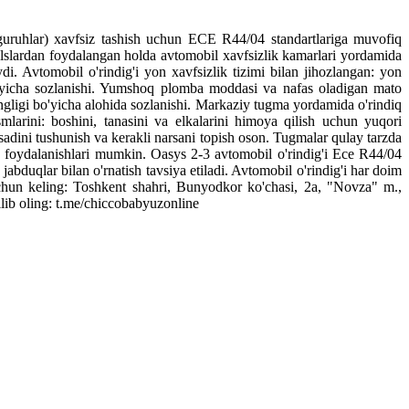
guruhlar
)
xavfsiz
tashish
uchun
ECE
R44
/
04
standartlariga
muvofiq
elslardan
foydalangan
holda
avtomobil
xavfsizlik
kamarlari
yordamida
ydi
.
Avtomobil
o'rindig'i
yon
xavfsizlik
tizimi
bilan
jihozlangan
:
yon
yicha
sozlanishi
.
Yumshoq
plomba
moddasi
va
nafas
oladigan
mato
gligi
bo'yicha
alohida
sozlanishi
.
Markaziy
tugma
yordamida
o'rindiq
smlarini
:
boshini
,
tanasini
va
elkalarini
himoya
qilish
uchun
yuqori
adini
tushunish
va
kerakli
narsani
topish
oson
.
Tugmalar
qulay
tarzda
foydalanishlari
mumkin
.
Oasys
2-3
avtomobil o'rindig'i
Ece
R44
/
04
jabduqlar
bilan
o'rnatish
tavsiya
etiladi
.
Avtomobil
o'rindig'i
har
doim
hun
keling
:
Toshkent
shahri
,
Bunyodkor
ko'chasi
,
2a
,
"
Novza
"
m.
,
ilib
oling
:
t
.
me
/
chiccobabyuzonline