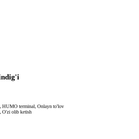
ndig'i
al, HUMO terminal, Onlayn to'lov
 O'zi olib ketish