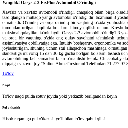
Yangilik
!
Oasys
2-3
FixPlus Avtomobil
O'rindig'i
Xavfsiz
va
xavfsiz
avtomobil
o'rindig'i
chaqaloq
bilan
birga
o'sadi
!
tasdiqlangan
mutlaqo
yangi
avtomobil
o'rindig'idir
;
taxminan
3
yosh
o'rnatiladi
.
O'rindiq
va
orqa
o'rindiq bir vaqtning
o'zida
yonboshlab
tomondan
urilgan
taqdirda
bolalarni
himoya
qilish
uchun
.
Kreslo
b
maksimal
qulaylikni
ta'minlaydi
.
Oasys
2-3
avtomobil
o'rindig'i
3
yos
va
orqa
bir vaqtning
o'zida
eng
qulay
sayohatni
ta'minlash
uchun
assimilyatsiya
qobiliyatiga
ega
.
Intuitiv
boshqaruv
,
ergonomika
va
so
joylashtirilgan
,
shuning
uchun
stul
allaqachon
mashinaga
o'rnatilgan
standartiga
muvofiq
15
dan
36
kg
gacha bo'lgan
bolalarni
tashish
uch
avtomobilning
bel
kamarlari
bilan
o'rnatilishi
kerak
.
Chiccobaby
do
diqqatga
sazovor joy
"
Sulton
Ahmet
"
restorani
Telefonlar
:
71 277 97 
To'lov
Naqd
To'lov naqd pulda sotuv joyida yoki yetkazib berilgandan keyin
Pul o'tkazish
Hisob raqamiga pul o'tkazish yo'li bilan to'lov qabul qilish