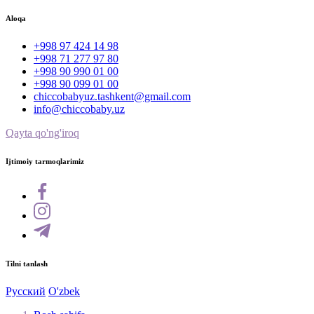
Aloqa
+998 97 424 14 98
+998 71 277 97 80
+998 90 990 01 00
+998 90 099 01 00
chiccobabyuz.tashkent@gmail.com
info@chiccobaby.uz
Qayta qo'ng'iroq
Ijtimoiy tarmoqlarimiz
Tilni tanlash
Русский
O'zbek