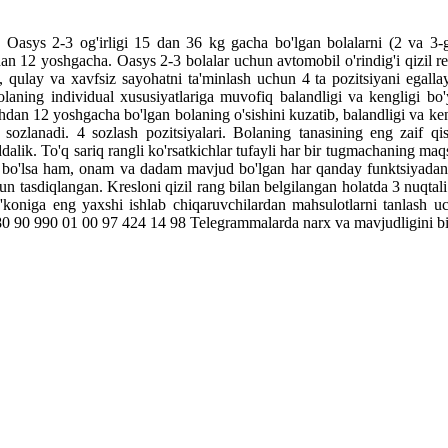
Oasys
2-3
og'irligi
15
dan
36
kg
gacha bo'lgan
bolalarni
(
2
va
3
-
dan
12
yoshgacha
.
Oasys
2-3
bolalar
uchun
avtomobil
o'rindig'i
qizil
r
,
qulay
va
xavfsiz
sayohatni
ta'minlash
uchun
4
ta
pozitsiyani
egalla
olaning
individual
xususiyatlariga
muvofiq
balandligi
va
kengligi
bo'
hdan
12
yoshgacha
bo'lgan
bolaning
o'sishini
kuzatib
,
balandligi
va
ken
sozlanadi
.
4
sozlash
pozitsiyalari
.
Bolaning
tanasining
eng
zaif
qi
ddalik
.
To'q
sariq rangli
ko'rsatkichlar
tufayli
har
bir
tugmachaning
maqs
bo'lsa
ham
,
onam
va
dadam
mavjud
bo'lgan har
qanday
funktsiyadan
un
tasdiqlangan
.
Kresloni
qizil
rang bilan
belgilangan
holatda
3
nuqtali
'koniga
eng
yaxshi
ishlab
chiqaruvchilardan
mahsulotlarni
tanlash
uc
80
90 990 01 00
97 424 14 98
Telegrammalarda
narx
va
mavjudligini
b