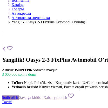
Bosh sahifa
Katalog
Товары
Автокресла
Автокресла -переноска
Yangilik! Oasys 2-3 FixPlus Avtomobil O'rindig'i
Yangilik! Oasys 2-3 FixPlus Avtomobil O'ri
Artikul:
P-0093396
Sotuvda mavjud
3 000 000
so'm / dona
To'lov:
Naqd, Pul o'tkazish, Korporativ karta, UzCard termin
Yetkazib berish:
Kuryer xizmati, Pochta orqali yetkazib berish,
Sotib olish
Savatga kiritish
Xabar yuborish
Tavsifi