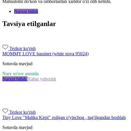
Mahsulotni do'kon va omborlardan xaridor o'zi olib ketishi.
Narxni bilish
Tavsiya etilganlar
Tezkor ko'rish
MOMMY LOVE bassinet (white nova 95024)
Sotuvda mavjud
Narx so'rov asosida
Narxni bilish
Xabar yuborish
Tezkor ko'rish
Tiny Love "Malika Kirpi" osilgan o'yinchoq , tug'ilgandan boshlab
Sotuvda mavjud