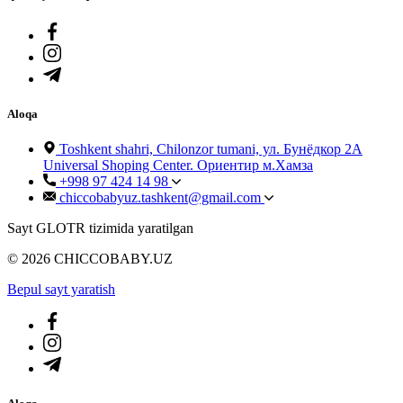
Aloqa
Toshkent shahri, Chilonzor tumani, ул. Бунёдкор 2А
Universal Shoping Center. Ориентир м.Хамза
+998 97 424 14 98
chiccobabyuz.tashkent@gmail.com
Sayt GLOTR tizimida yaratilgan
© 2026 CHICCOBABY.UZ
Bepul sayt yaratish