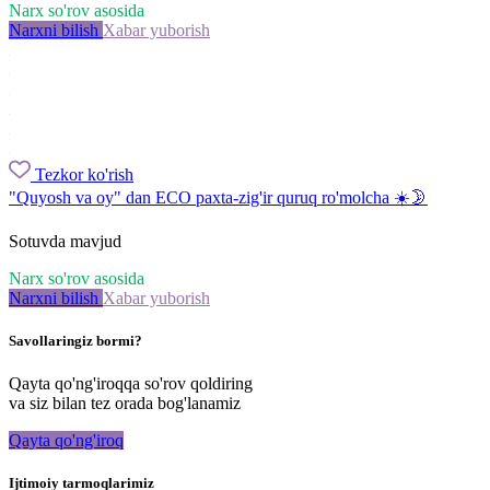
Narx so'rov asosida
Narxni bilish
Xabar yuborish
Tezkor ko'rish
"Quyosh va oy" dan ECO paxta-zig'ir quruq ro'molcha ☀️🌛
Sotuvda mavjud
Narx so'rov asosida
Narxni bilish
Xabar yuborish
Savollaringiz bormi?
Qayta qo'ng'iroqqa so'rov qoldiring
va siz bilan tez orada bog'lanamiz
Qayta qo'ng'iroq
Ijtimoiy tarmoqlarimiz