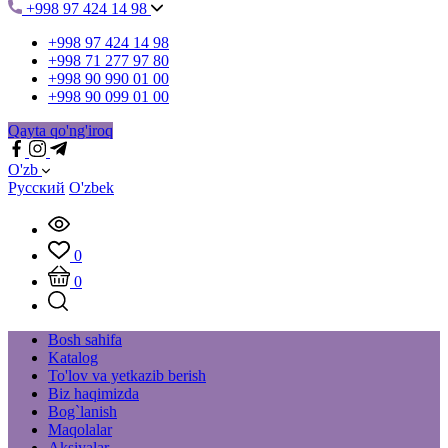
+998 97 424 14 98
+998 97 424 14 98
+998 71 277 97 80
+998 90 990 01 00
+998 90 099 01 00
Qayta qo'ng'iroq
O'zb
Русский
O'zbek
0
0
Bosh sahifa
Katalog
To'lov va yetkazib berish
Biz haqimizda
Bog`lanish
Maqolalar
Aksiyalar