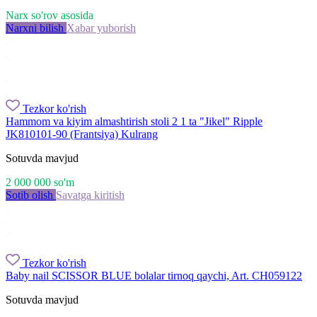
Narx so'rov asosida
Narxni bilish
Xabar yuborish
Tezkor ko'rish
Hammom va kiyim almashtirish stoli 2 1 ta "Jikel" Ripple
JK810101-90 (Frantsiya) Kulrang
Sotuvda mavjud
2 000 000
so'm
Sotib olish
Savatga kiritish
Tezkor ko'rish
Baby nail SCISSOR BLUE bolalar tirnoq qaychi, Art. CH059122
Sotuvda mavjud