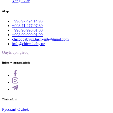
Yangiliklar
Aloqa
+998 97 424 14 98
+998 71 277 97 80
+998 90 990 01 00
+998 90 099 01 00
chiccobabyuz.tashkent@gmail.com
info@chiccobaby.uz
Qayta qo'ng'iroq
Ijtimoiy tarmoqlarimiz
Tilni tanlash
Русский
O'zbek