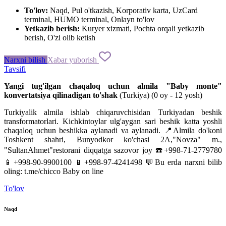
To'lov:
Naqd, Pul o'tkazish, Korporativ karta, UzCard
terminal, HUMO terminal, Onlayn to'lov
Yetkazib berish:
Kuryer xizmati, Pochta orqali yetkazib
berish, O'zi olib ketish
Narxni bilish
Xabar yuborish
Tavsifi
Yangi tug'ilgan
chaqaloq
uchun
almila
"
Baby
monte
"
konvertatsiya
qilinadigan
to'shak
(
Turkiya
)
(
0
oy
-
12
yosh
)
Turkiyalik
almila
ishlab
chiqaruvchisidan
Turkiyadan
beshik
transformatorlari
.
Kichkintoylar
ulg'aygan
sari
beshik katta
yoshli
chaqaloq
uchun
beshikka
aylanadi
va
aylanadi
.
📍
Almila
do'koni
Toshkent
shahri,
Bunyodkor
ko'chasi
2A
,
"
Novza
"
m.,
"
SultanAhmet
"
restorani
diqqatga
sazovor joy
☎️+998-71-2779780
📱+998-90-9900100
📱+998-97-4241498
💬
Bu
erda
narxni
bilib
oling
:
t
.
me
/
chicco
Baby
on
line
To'lov
Naqd