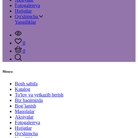
Fotogalereya
Hujjatlar
Qo'shimcha
Yangiliklar
0
0
Menyu
Bosh sahifa
Katalog
To'lov va yetkazib berish
Biz haqimizda
Bog`lanish
Maqolalar
Aksiyalar
Fotogalereya
Hujjatlar
Qo'shimcha