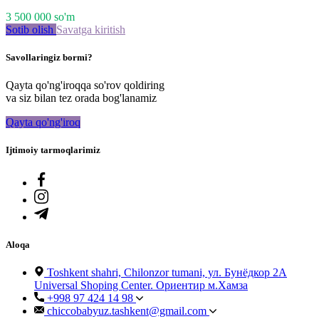
3 500 000
so'm
Sotib olish
Savatga kiritish
Savollaringiz bormi?
Qayta qo'ng'iroqqa so'rov qoldiring
va siz bilan tez orada bog'lanamiz
Qayta qo'ng'iroq
Ijtimoiy tarmoqlarimiz
Aloqa
Toshkent shahri, Chilonzor tumani, ул. Бунёдкор 2А
Universal Shoping Center. Ориентир м.Хамза
+998 97 424 14 98
chiccobabyuz.tashkent@gmail.com