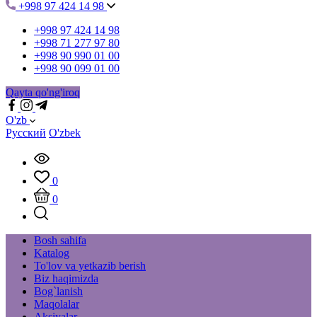
+998 97 424 14 98
+998 97 424 14 98
+998 71 277 97 80
+998 90 990 01 00
+998 90 099 01 00
Qayta qo'ng'iroq
O'zb
Русский
O'zbek
0
0
Bosh sahifa
Katalog
To'lov va yetkazib berish
Biz haqimizda
Bog`lanish
Maqolalar
Aksiyalar