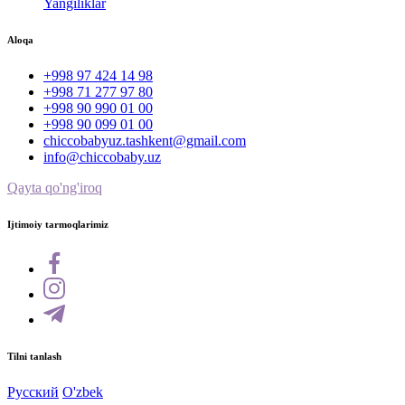
Yangiliklar
Aloqa
+998 97 424 14 98
+998 71 277 97 80
+998 90 990 01 00
+998 90 099 01 00
chiccobabyuz.tashkent@gmail.com
info@chiccobaby.uz
Qayta qo'ng'iroq
Ijtimoiy tarmoqlarimiz
Tilni tanlash
Русский
O'zbek