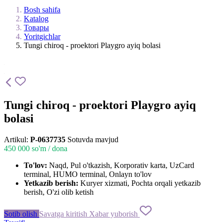
Bosh sahifa
Katalog
Товары
Yoritgichlar
Tungi chiroq - proektori Playgro ayiq bolasi
Tungi chiroq - proektori Playgro ayiq
bolasi
Artikul:
P-0637735
Sotuvda mavjud
450 000
so'm / dona
To'lov:
Naqd, Pul o'tkazish, Korporativ karta, UzCard
terminal, HUMO terminal, Onlayn to'lov
Yetkazib berish:
Kuryer xizmati, Pochta orqali yetkazib
berish, O'zi olib ketish
Sotib olish
Savatga kiritish
Xabar yuborish