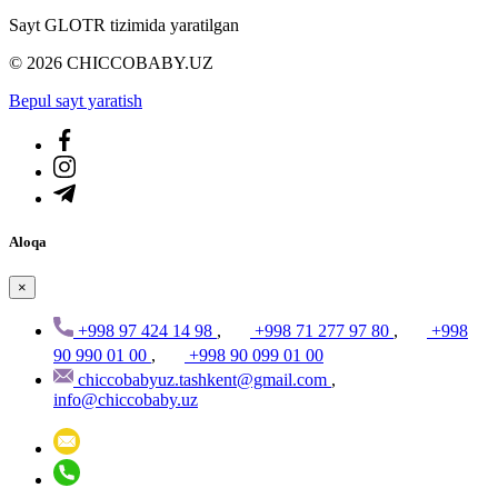
Sayt GLOTR tizimida yaratilgan
© 2026 CHICCOBABY.UZ
Bepul sayt yaratish
Aloqa
×
+998 97 424 14 98
,
+998 71 277 97 80
,
+998
90 990 01 00
,
+998 90 099 01 00
chiccobabyuz.tashkent@gmail.com
,
info@chiccobaby.uz