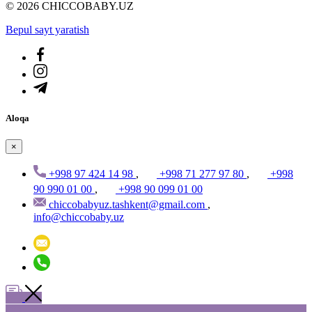
© 2026 CHICCOBABY.UZ
Bepul sayt yaratish
Aloqa
×
+998 97 424 14 98
,
+998 71 277 97 80
,
+998
90 990 01 00
,
+998 90 099 01 00
chiccobabyuz.tashkent@gmail.com
,
info@chiccobaby.uz