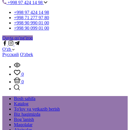
+998 97 424 14 98
+998 97 424 14 98
+998 71 277 97 80
+998 90 990 01 00
+998 90 099 01 00
Qayta qo'ng'iroq
O'zb
Русский
O'zbek
0
0
Bosh sahifa
Katalog
To'lov va yetkazib berish
Biz haqimizda
Bog`lanish
Maqolalar
Aksiyalar