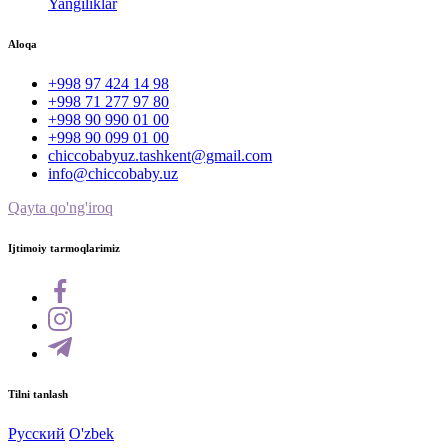
Yangiliklar
Aloqa
+998 97 424 14 98
+998 71 277 97 80
+998 90 990 01 00
+998 90 099 01 00
chiccobabyuz.tashkent@gmail.com
info@chiccobaby.uz
Qayta qo'ng'iroq
Ijtimoiy tarmoqlarimiz
Tilni tanlash
Русский
O'zbek