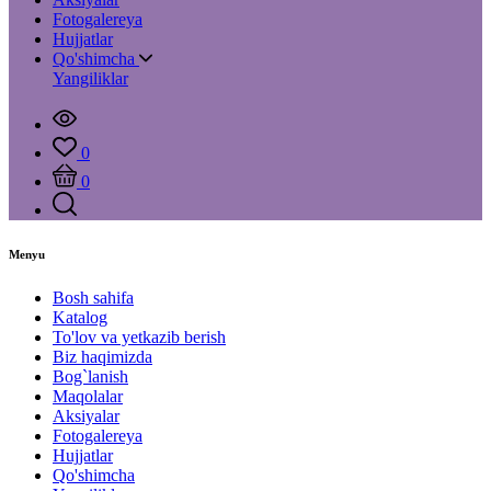
Fotogalereya
Hujjatlar
Qo'shimcha
Yangiliklar
0
0
Menyu
Bosh sahifa
Katalog
To'lov va yetkazib berish
Biz haqimizda
Bog`lanish
Maqolalar
Aksiyalar
Fotogalereya
Hujjatlar
Qo'shimcha