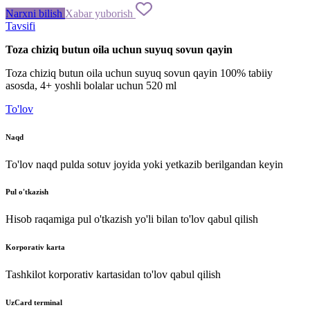
Narxni bilish
Xabar yuborish
Tavsifi
Toza
chiziq
butun
oila
uchun
suyuq
sovun
qayin
Toza
chiziq
butun
oila
uchun
suyuq
sovun
qayin
100
%
tabiiy
asosda
,
4
+
yoshli
bolalar
uchun
520
ml
To'lov
Naqd
To'lov naqd pulda sotuv joyida yoki yetkazib berilgandan keyin
Pul o'tkazish
Hisob raqamiga pul o'tkazish yo'li bilan to'lov qabul qilish
Korporativ karta
Tashkilot korporativ kartasidan to'lov qabul qilish
UzCard terminal