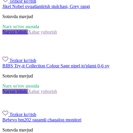
Tezkor ko'rish
Jikel Nobel ovqatlantirish stulchasi, Grey rangi
Sotuvda mavjud
Narx so'rov asosida
Narxni bilish
Xabar yuborish
Tezkor ko'rish
BIBS Try-it Collection Colour Sage nipel to'plami 0-6 oy
Sotuvda mavjud
Narx so'rov asosida
Narxni bilish
Xabar yuborish
Tezkor ko'rish
Bebevo bm202 raqamli chaqaloq monitori
Sotuvda mavjud