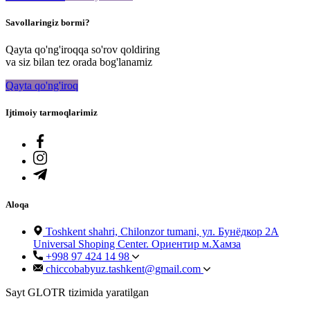
Savollaringiz bormi?
Qayta qo'ng'iroqqa so'rov qoldiring
va siz bilan tez orada bog'lanamiz
Qayta qo'ng'iroq
Ijtimoiy tarmoqlarimiz
Aloqa
Toshkent shahri, Chilonzor tumani, ул. Бунёдкор 2А
Universal Shoping Center. Ориентир м.Хамза
+998 97 424 14 98
chiccobabyuz.tashkent@gmail.com
Sayt GLOTR tizimida yaratilgan