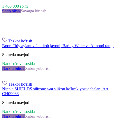
1 400 000
so'm
Sotib olish
Savatga kiritish
Tezkor ko'rish
Boori Tidy aylanuvchi kitob javoni, Barley White va Almond rangi
Sotuvda mavjud
Narx so'rov asosida
Narxni bilish
Xabar yuborish
Tezkor ko'rish
Nipple SHIELDS silicone s-m silikon ko'krak yostiqchalari, Art.
CH09033
Sotuvda mavjud
Narx so'rov asosida
Narxni bilish
Xabar yuborish