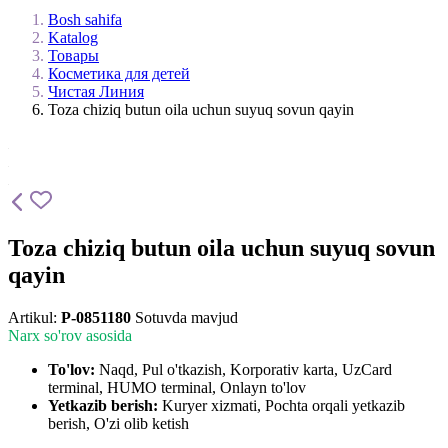
Bosh sahifa
Katalog
Товары
Косметика для детей
Чистая Линия
Toza chiziq butun oila uchun suyuq sovun qayin
Toza chiziq butun oila uchun suyuq sovun
qayin
Artikul:
P-0851180
Sotuvda mavjud
Narx so'rov asosida
To'lov:
Naqd, Pul o'tkazish, Korporativ karta, UzCard
terminal, HUMO terminal, Onlayn to'lov
Yetkazib berish:
Kuryer xizmati, Pochta orqali yetkazib
berish, O'zi olib ketish