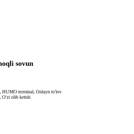
moqli sovun
al, HUMO terminal, Onlayn to'lov
 O'zi olib ketish