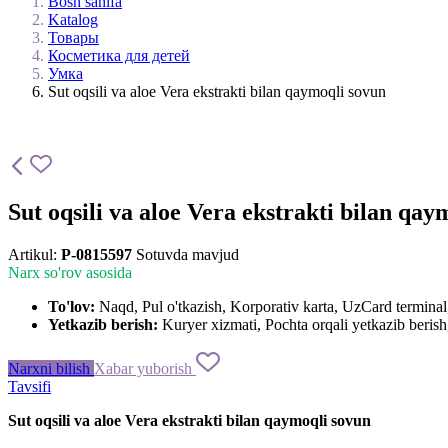
Bosh sahifa
Katalog
Товары
Косметика для детей
Умка
Sut oqsili va aloe Vera ekstrakti bilan qaymoqli sovun
Sut oqsili va aloe Vera ekstrakti bilan qay
Artikul:
P-0815597
Sotuvda mavjud
Narx so'rov asosida
To'lov:
Naqd, Pul o'tkazish, Korporativ karta, UzCard termin
Yetkazib berish:
Kuryer xizmati, Pochta orqali yetkazib berish,
Narxni bilish
Xabar yuborish
Tavsifi
Sut oqsili va aloe Vera ekstrakti bilan qaymoqli sovun