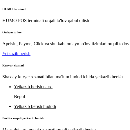
HUMO terminal
HUMO POS terminali orqali to'lov qabul qilish
Onlayn to'lov
Apelsin, Payme, Click va shu kabi onlayn to'lov tizimlari orqali to'lov
Yetkazib berish
Kuryer xizmati
Shaxsiy kuryer xizmati bilan ma'lum hudud ichida yetkazib berish.
Yetkazib berish narxi
Bepul
Yetkazib berish hududi
Pochta orqali yetkazib berish
Mahsulotlarni pochta xizmati orqali yetkazib berish.