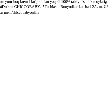
am yumshoq kremsi ko'pik bilan yoqadi 100% tabiiy o'simlik moylariga as
ri yo'q 🛍Do'kon CHICCOBABY.📍Toshkent, Bunyodkor ko'chasi 2A, m,
on meni/chiccobabyonline