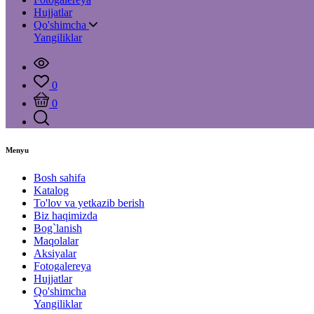
Hujjatlar
Qo'shimcha
Yangiliklar
0
0
Menyu
Bosh sahifa
Katalog
To'lov va yetkazib berish
Biz haqimizda
Bog`lanish
Maqolalar
Aksiyalar
Fotogalereya
Hujjatlar
Qo'shimcha
Yangiliklar