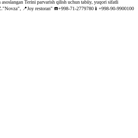
oslangan Terini parvarish qilish uchun tabiiy, yuqori sifatli
 UZ."Novza", 📍Joy restoran" ☎️+998-71-2779780📱+998-90-9900100