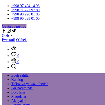
+998 97 424 14 98
+998 71 277 97 80
+998 90 990 01 00
+998 90 099 01 00
Qayta qo'ng'iroq
O'zb
Русский
O'zbek
0
0
Bosh sahifa
Katalog
To'lov va yetkazib berish
Biz haqimizda
Bog`lanish
Maqolalar
Aksiyalar
Fotogalereya