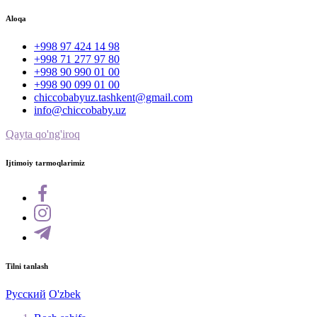
Aloqa
+998 97 424 14 98
+998 71 277 97 80
+998 90 990 01 00
+998 90 099 01 00
chiccobabyuz.tashkent@gmail.com
info@chiccobaby.uz
Qayta qo'ng'iroq
Ijtimoiy tarmoqlarimiz
Tilni tanlash
Русский
O'zbek