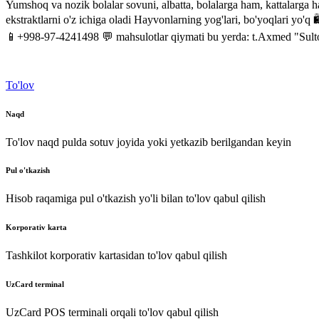
Yumshoq va nozik bolalar sovuni, albatta, bolalarga ham, kattalarga h
ekstraktlarni o'z ichiga oladi Hayvonlarning yog'lari, bo'yoqla
📱+998-97-4241498 💬 mahsulotlar qiymati bu yerda: t.Axmed "Sult
To'lov
Naqd
To'lov naqd pulda sotuv joyida yoki yetkazib berilgandan keyin
Pul o'tkazish
Hisob raqamiga pul o'tkazish yo'li bilan to'lov qabul qilish
Korporativ karta
Tashkilot korporativ kartasidan to'lov qabul qilish
UzCard terminal
UzCard POS terminali orqali to'lov qabul qilish