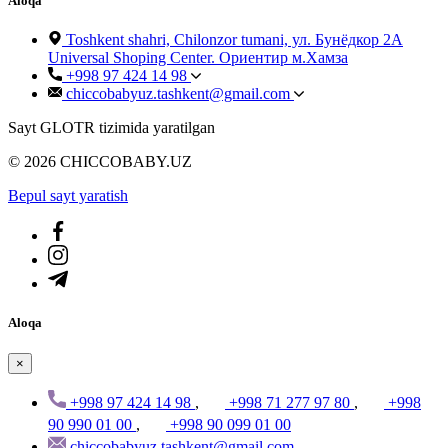
Aloqa
Toshkent shahri, Chilonzor tumani, ул. Бунёдкор 2А
Universal Shoping Center. Ориентир м.Хамза
+998 97 424 14 98
chiccobabyuz.tashkent@gmail.com
Sayt GLOTR tizimida yaratilgan
© 2026 CHICCOBABY.UZ
Bepul sayt yaratish
Aloqa
×
+998 97 424 14 98
,
+998 71 277 97 80
,
+998
90 990 01 00
,
+998 90 099 01 00
chiccobabyuz.tashkent@gmail.com
,