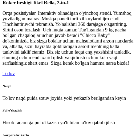
Roker
beshigi
Jikel
Rella
,
2
-
in
-
1
Orqa
pozitsiyalar
.
Interaktiv
olinadigan
o'yinchoq
stendi
.
Yumshoq
yuviladigan
matras
.
Musiqa
paneli
turli
xil
kuylarni
ijro
etadi
.
Tinchlantiruvchi
tebranish
.
Yo'nalishni
360
darajaga
o'zgartiring
.
Sirtni
oson
tozalash
.
Uch
nuqta
kamar
.
Tug'ilgandan
9
kg
gacha
bo'lgan
chaqaloqlar
uchun
javob
beradi
"
Chicco
Baby
"
do'konimizda
biz
sizga
bolalar
uchun
mahsulotlarni
arzon
narxlarda
va
,
albatta
,
sizni
hayratda
qoldiradigan
assortimentning
katta
tanlovini
taklif
etamiz
.
Biz
siz
uchun
faqat
eng
yaxshisini
tanladik
,
shuning
uchun endi
xarid
qilish
va
qidirish
uchun
ko'p
vaqt
sarflashingiz
shart
emas
.
Sizga
kerak
bo'lgan
hamma
narsa
bizda
!
To'lov
Naqd
To'lov naqd pulda sotuv joyida yoki yetkazib berilgandan keyin
Pul o'tkazish
Hisob raqamiga pul o'tkazish yo'li bilan to'lov qabul qilish
Korporativ karta