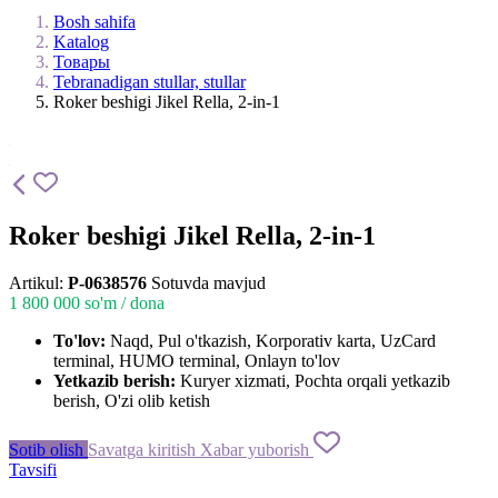
Bosh sahifa
Katalog
Товары
Tebranadigan stullar, stullar
Roker beshigi Jikel Rella, 2-in-1
Roker beshigi Jikel Rella, 2-in-1
Artikul:
P-0638576
Sotuvda mavjud
1 800 000
so'm / dona
To'lov:
Naqd, Pul o'tkazish, Korporativ karta, UzCard
terminal, HUMO terminal, Onlayn to'lov
Yetkazib berish:
Kuryer xizmati, Pochta orqali yetkazib
berish, O'zi olib ketish
Sotib olish
Savatga kiritish
Xabar yuborish
Tavsifi