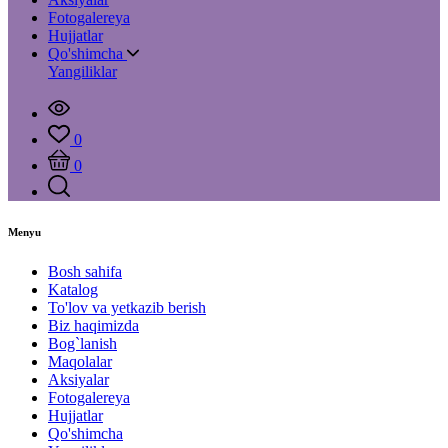
Fotogalereya
Hujjatlar
Qo'shimcha
Yangiliklar
0
0
Menyu
Bosh sahifa
Katalog
To'lov va yetkazib berish
Biz haqimizda
Bog`lanish
Maqolalar
Aksiyalar
Fotogalereya
Hujjatlar
Qo'shimcha