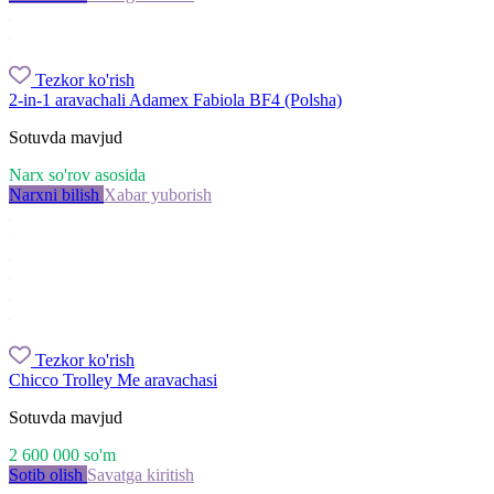
Tezkor ko'rish
2-in-1 aravachali Adamex Fabiola BF4 (Polsha)
Sotuvda mavjud
Narx so'rov asosida
Narxni bilish
Xabar yuborish
Tezkor ko'rish
Chicco Trolley Me aravachasi
Sotuvda mavjud
2 600 000
so'm
Sotib olish
Savatga kiritish