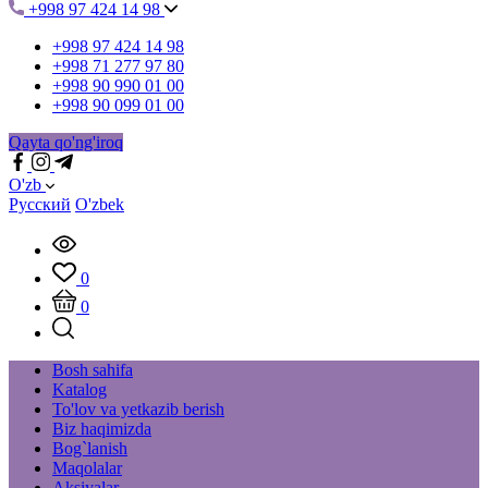
+998 97 424 14 98
+998 97 424 14 98
+998 71 277 97 80
+998 90 990 01 00
+998 90 099 01 00
Qayta qo'ng'iroq
O'zb
Русский
O'zbek
0
0
Bosh sahifa
Katalog
To'lov va yetkazib berish
Biz haqimizda
Bog`lanish
Maqolalar
Aksiyalar