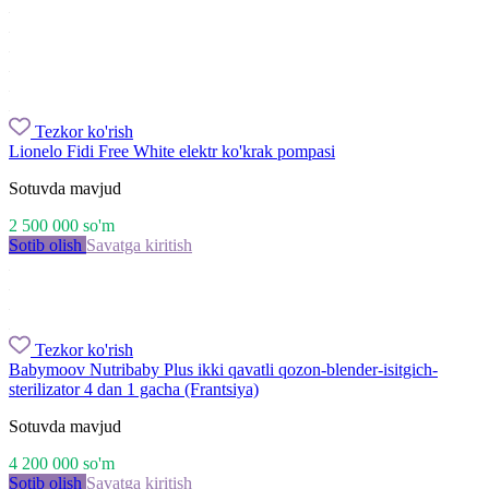
Tezkor ko'rish
Lionelo Fidi Free White elektr ko'krak pompasi
Sotuvda mavjud
2 500 000
so'm
Sotib olish
Savatga kiritish
Tezkor ko'rish
Babymoov Nutribaby Plus ikki qavatli qozon-blender-isitgich-
sterilizator 4 dan 1 gacha (Frantsiya)
Sotuvda mavjud
4 200 000
so'm
Sotib olish
Savatga kiritish