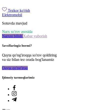
Tezkor ko'rish
Elektromobil
Sotuvda mavjud
Narx so'rov asosida
Narxni bilish
Xabar yuborish
Savollaringiz bormi?
Qayta qo'ng'iroqqa so'rov qoldiring
va siz bilan tez orada bog'lanamiz
Qayta qo'ng'iroq
Ijtimoiy tarmoqlarimiz