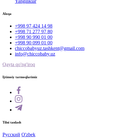
Yangiliklar
Aloqa
+998 97 424 14 98
+998 71 277 97 80
+998 90 990 01 00
+998 90 099 01 00
chiccobabyuz.tashkent@gmail.com
info@chiccobaby.uz
Qayta qo'ng'iroq
Ijtimoiy tarmoqlarimiz
Tilni tanlash
Русский
O'zbek