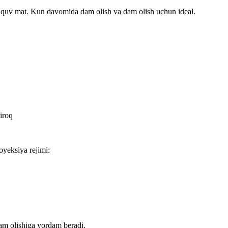
 o'quv mat. Kun davomida dam olish va dam olish uchun ideal.
iroq
oyeksiya rejimi:
am olishiga yordam beradi.