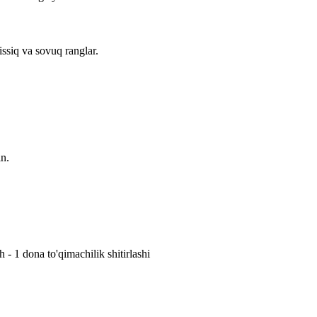
issiq va sovuq ranglar.
in.
h - 1 dona to'qimachilik shitirlashi