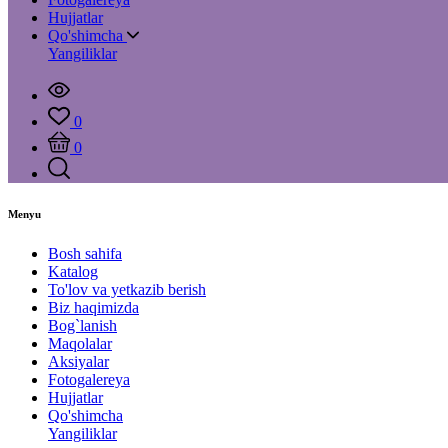
Hujjatlar
Qo'shimcha
Yangiliklar
0
0
Menyu
Bosh sahifa
Katalog
To'lov va yetkazib berish
Biz haqimizda
Bog`lanish
Maqolalar
Aksiyalar
Fotogalereya
Hujjatlar
Qo'shimcha
Yangiliklar