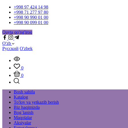
+998 97 424 14 98
+998 71 277 97 80
+998 90 990 01 00
+998 90 099 01 00
Qayta qo'ng'iroq
O'zb
Русский
O'zbek
0
0
Bosh sahifa
Katalog
To'lov va yetkazib berish
Biz haqimizda
Bog`lanish
Maqolalar
Aksiyalar
Fotogalereya