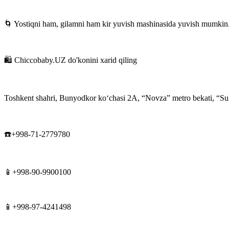
🌀 Yostiqni ham, gilamni ham kir yuvish mashinasida yuvish mumkin
🛍 Chiccobaby.UZ do'konini xarid qiling
Toshkent shahri, Bunyodkor koʻchasi 2A, “Novza” metro bekati, “Sult
☎️+998-71-2779780
📱+998-90-9900100
📱+998-97-4241498