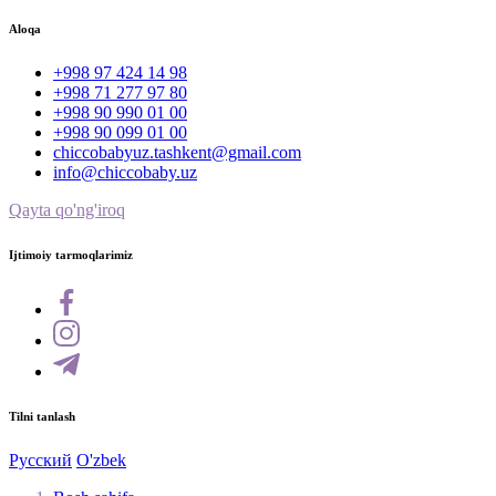
Aloqa
+998 97 424 14 98
+998 71 277 97 80
+998 90 990 01 00
+998 90 099 01 00
chiccobabyuz.tashkent@gmail.com
info@chiccobaby.uz
Qayta qo'ng'iroq
Ijtimoiy tarmoqlarimiz
Tilni tanlash
Русский
O'zbek