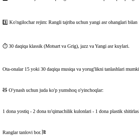
3️⃣ Ko'ngilochar rejim: Rangli tajriba uchun yangi asr ohanglari bilan 
⏱ 30 daqiqa klassik (Motsart va Grig), jazz va Yangi asr kuylari.
Ota-onalar 15 yoki 30 daqiqa musiqa va yorug'likni tanlashlari mumk
🧸 O'ynash uchun juda ko'p yumshoq o'yinchoqlar:
1 dona yostiq - 2 dona to'qimachilik kulonlari - 1 dona plastik shitirlas
Ranglar tanlovi bor.🎏