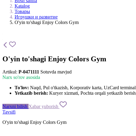
Bosh sahifa
Katalog
Товары
Игрушки и развитие
O'yin to'shagi Enjoy Colors Gym
O'yin to'shagi Enjoy Colors Gym
Artikul:
P-0471111
Sotuvda mavjud
Narx so'rov asosida
To'lov:
Naqd, Pul o'tkazish, Korporativ karta, UzCard termin
Yetkazib berish:
Kuryer xizmati, Pochta orqali yetkazib berish,
Narxni bilish
Xabar yuborish
Tavsifi
O'yin to'shagi Enjoy Colors Gym