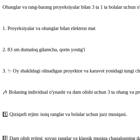
Ohanglar va rang-barang proyeksiyalar bilan 3 ta 1 ta bolalar uchun
1. Proyeksiyalar va ohanglar bilan elektron mat
2. 83 sm dumaloq gilamcha, qorin yostig'i
3. ✨ Oy shaklidagi olinadigan proyektor va karavot yonidagi tungi ch
🎶 Bolaning individual o'ynashi va dam olishi uchun 3 ta ohang va pr
1️⃣ Qiziqarli rejim: issiq ranglar va bolalar uchun jazz musiqasi.
2️⃣ Dam olish rejimi: sovuq ranglar va klassik musiqa chaqaloqning d