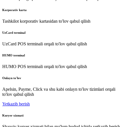
Korporativ karta
Tashkilot korporativ kartasidan to'lov qabul qilish
UzCard terminal
UzCard POS terminali orqali to'lov qabul qilish
HUMO terminal
HUMO POS terminali orqali to'lov qabul qilish
Onlayn to'lov
Apelsin, Payme, Click va shu kabi onlayn to'lov tizimlari orqali
to'lov qabul qilish
Yetkazib berish
Kuryer xizmati
Shaxsiy kuryer xizmati bilan ma'lum hudud ichida yetkazib berish.