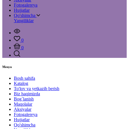
Fotogalereya
Hujjatlar
Qo'shimcha
Yangiliklar
0
0
Menyu
Bosh sahifa
Katalog
To'lov va yetkazib berish
Biz haqimizda
Bog`lanish
Maqolalar
Aksiyalar
Fotogalereya
Hujjatlar
Qo'shimcha