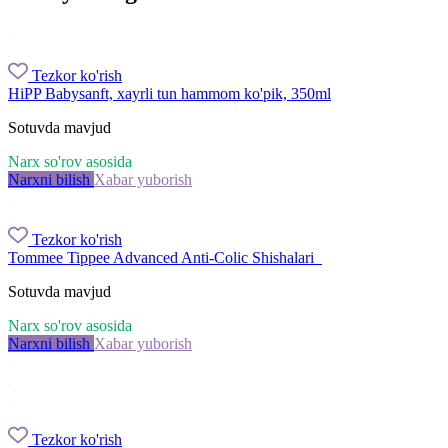
Tezkor ko'rish
HiPP Babysanft, xayrli tun hammom ko'pik, 350ml
Sotuvda mavjud
Narx so'rov asosida
Narxni bilish
Xabar yuborish
Tezkor ko'rish
Tommee Tippee Advanced Anti-Colic Shishalari
Sotuvda mavjud
Narx so'rov asosida
Narxni bilish
Xabar yuborish
Tezkor ko'rish