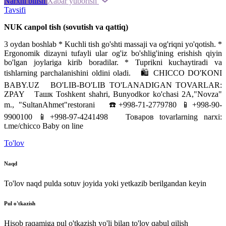
Narxni bilish
Xabar yuborish
Tavsifi
NUK
canpol
tish
(
sovutish
va
qattiq
)
3
oydan
boshlab
*
Kuchli
tish
go'shti
massaji
va
og'riqni
yo'qotish
.
*
Ergonomik
dizayni
tufayli
ular
og'iz
bo'shlig'ining
erishish
qiyin
bo'lgan
joylariga
kirib
boradilar
.
*
Tuprikni
kuchaytiradi
va
tishlarning
parchalanishini
oldini
oladi
.
🛍
CHICCO
DO'KONI
BABY
.
UZ
️
BO'LIB-BO'LIB
TO'LANADIGAN
TOVARLAR
:
ZPAY
Ташк
Toshkent
shahri
,
Bunyodkor
ko'chasi
2A
,
"
Novza
"
m.,
"
SultanAhmet
"
restorani
☎️+998-71-2779780
📱+998-90-
9900100
📱+998-97-4241498
Товаров
tovarlarning
narxi
:
t
.
me
/
chicco
Baby
on
line
To'lov
Naqd
To'lov naqd pulda sotuv joyida yoki yetkazib berilgandan keyin
Pul o'tkazish
Hisob raqamiga pul o'tkazish yo'li bilan to'lov qabul qilish