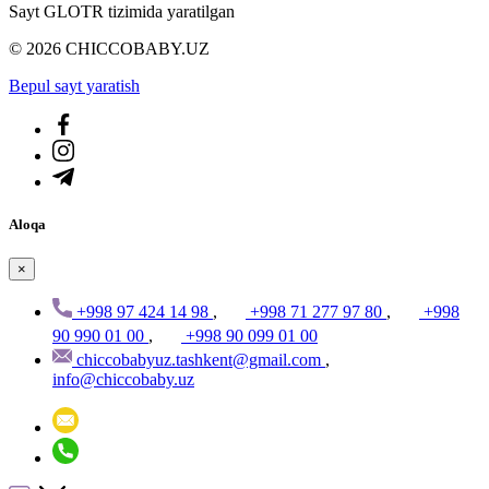
Sayt GLOTR tizimida yaratilgan
© 2026 CHICCOBABY.UZ
Bepul sayt yaratish
Aloqa
×
+998 97 424 14 98
,
+998 71 277 97 80
,
+998
90 990 01 00
,
+998 90 099 01 00
chiccobabyuz.tashkent@gmail.com
,
info@chiccobaby.uz