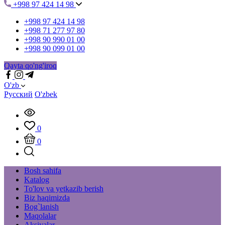
+998 97 424 14 98
+998 97 424 14 98
+998 71 277 97 80
+998 90 990 01 00
+998 90 099 01 00
Qayta qo'ng'iroq
O'zb
Русский
O'zbek
0
0
Bosh sahifa
Katalog
To'lov va yetkazib berish
Biz haqimizda
Bog`lanish
Maqolalar
Aksiyalar