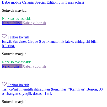
Bebe-mobile Catania Special Edition 3 in 1 aravachasi
Sotuvda mavjud
Narx so'rov asosida
Narxni bilish
Xabar yuborish
Tezkor ko'rish
Emzik Suavinex Cirque 6 oylik anatomik lateks ushlagichi bilan
balerina.
Sotuvda mavjud
Narx so'rov asosida
Narxni bilish
Xabar yuborish
Tezkor ko'rish
Tish og'rig'ini engillashtiradigan (tomchilar) "Kamiliya" Boiron, 30
o'lchangan suyuqlik dozasi, 1 ml.
Sotuvda mavjud