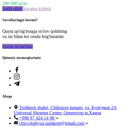
280 000
so'm
Sotib olish
Savatga kiritish
Savollaringiz bormi?
Qayta qo'ng'iroqqa so'rov qoldiring
va siz bilan tez orada bog'lanamiz
Qayta qo'ng'iroq
Ijtimoiy tarmoqlarimiz
Aloqa
Toshkent shahri, Chilonzor tumani, ул. Бунёдкор 2А
Universal Shoping Center. Ориентир м.Хамза
+998 97 424 14 98
chiccobabyuz.tashkent@gmail.com