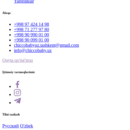
Yangiliklar
Aloqa
+998 97 424 14 98
+998 71 277 97 80
+998 90 990 01 00
+998 90 099 01 00
chiccobabyuz.tashkent@gmail.com
info@chiccobaby.uz
Qayta qo'ng'iroq
Ijtimoiy tarmoqlarimiz
Tilni tanlash
Русский
O'zbek