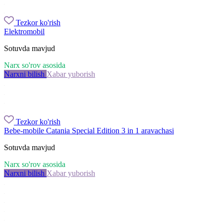
Tezkor ko'rish
Elektromobil
Sotuvda mavjud
Narx so'rov asosida
Narxni bilish
Xabar yuborish
Tezkor ko'rish
Bebe-mobile Catania Special Edition 3 in 1 aravachasi
Sotuvda mavjud
Narx so'rov asosida
Narxni bilish
Xabar yuborish