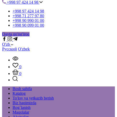
+998 97 424 14 98
+998 97 424 14 98
+998 71 277 97 80
+998 90 990 01 00
+998 90 099 01 00
Qayta qo'ng'iroq
O'zb
Русский
O'zbek
0
0
Bosh sahifa
Katalog
To'lov va yetkazib berish
Biz haqimizda
Bog`lanish
Maqolalar
Aksiyalar