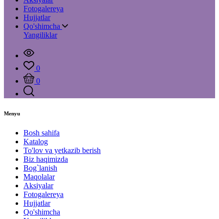
Fotogalereya
Hujjatlar
Qo'shimcha
Yangiliklar
0
0
Menyu
Bosh sahifa
Katalog
To'lov va yetkazib berish
Biz haqimizda
Bog`lanish
Maqolalar
Aksiyalar
Fotogalereya
Hujjatlar
Qo'shimcha