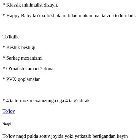
* Klassik minimalist dizayn.
* Happy Baby ko'rpa-to'shaklari bilan mukammal tarzda to'ldiriladi.
To'liqlik
* Beshik beshigi
* Sarkaç mexanizmi
* O'rnatish kamari 2 dona.
* PVX qoplamalar
* 4 ta tormoz mexanizmiga ega 4 ta g'ildirak
To'lov
Naqd
To'lov naqd pulda sotuv joyida yoki yetkazib berilgandan keyin