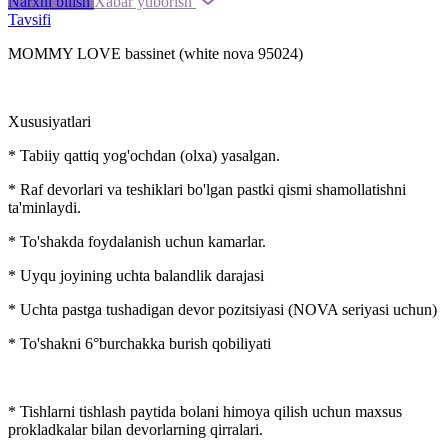
Narxni bilish
Xabar yuborish
Tavsifi
MOMMY LOVE bassinet (white nova 95024)
Xususiyatlari
* Tabiiy qattiq yog'ochdan (olxa) yasalgan.
* Raf devorlari va teshiklari bo'lgan pastki qismi shamollatishni
ta'minlaydi.
* To'shakda foydalanish uchun kamarlar.
* Uyqu joyining uchta balandlik darajasi
* Uchta pastga tushadigan devor pozitsiyasi (NOVA seriyasi uchun)
* To'shakni 6°burchakka burish qobiliyati
* Tishlarni tishlash paytida bolani himoya qilish uchun maxsus
prokladkalar bilan devorlarning qirralari.