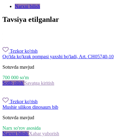
Narxni bilish
Tavsiya etilganlar
Tezkor ko'rish
Qo'lda ko'krak pompasi yaxshi bo'ladi, Art. CH05740-10
Sotuvda mavjud
700 000
so'm
Sotib olish
Savatga kiritish
Tezkor ko'rish
Mushie silikon dinosaurs bib
Sotuvda mavjud
Narx so'rov asosida
Narxni bilish
Xabar yuborish