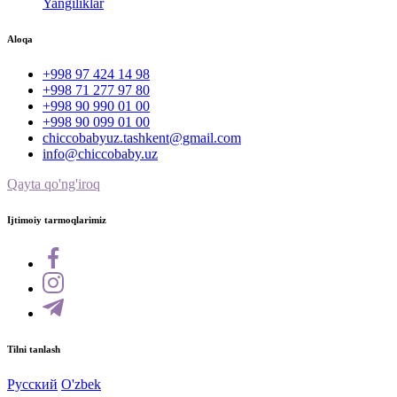
Yangiliklar
Aloqa
+998 97 424 14 98
+998 71 277 97 80
+998 90 990 01 00
+998 90 099 01 00
chiccobabyuz.tashkent@gmail.com
info@chiccobaby.uz
Qayta qo'ng'iroq
Ijtimoiy tarmoqlarimiz
Tilni tanlash
Русский
O'zbek