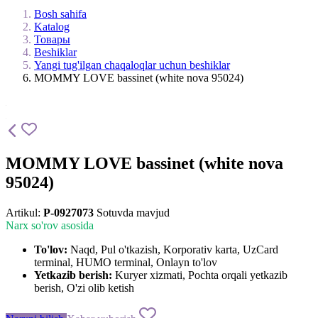
Bosh sahifa
Katalog
Товары
Beshiklar
Yangi tug'ilgan chaqaloqlar uchun beshiklar
MOMMY LOVE bassinet (white nova 95024)
MOMMY LOVE bassinet (white nova
95024)
Artikul:
P-0927073
Sotuvda mavjud
Narx so'rov asosida
To'lov:
Naqd, Pul o'tkazish, Korporativ karta, UzCard
terminal, HUMO terminal, Onlayn to'lov
Yetkazib berish:
Kuryer xizmati, Pochta orqali yetkazib
berish, O'zi olib ketish