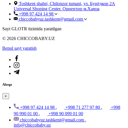
Toshkent shahri, Chilonzor tumani, ул. Бунёдкор 2А
Universal Shoping Center. Ориентир м.Хамза
+998 97 424 14 98
chiccobabyuz.tashkent@gmail.com
Sayt GLOTR tizimida yaratilgan
© 2026 CHICCOBABY.UZ
Bepul sayt yaratish
Aloqa
×
+998 97 424 14 98
,
+998 71 277 97 80
,
+998
90 990 01 00
,
+998 90 099 01 00
chiccobabyuz.tashkent@gmail.com
,
info@chiccobaby.uz