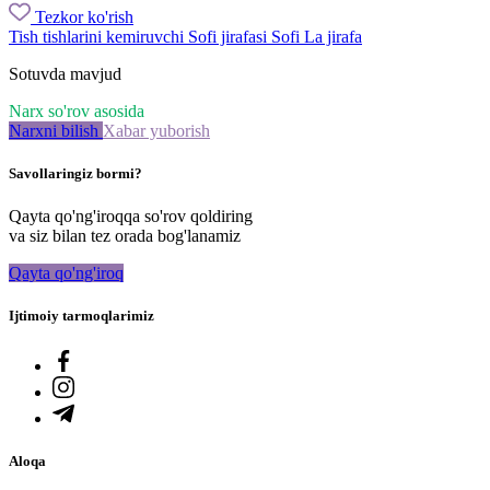
Tezkor ko'rish
Tish tishlarini kemiruvchi Sofi jirafasi Sofi La jirafa
Sotuvda mavjud
Narx so'rov asosida
Narxni bilish
Xabar yuborish
Savollaringiz bormi?
Qayta qo'ng'iroqqa so'rov qoldiring
va siz bilan tez orada bog'lanamiz
Qayta qo'ng'iroq
Ijtimoiy tarmoqlarimiz
Aloqa