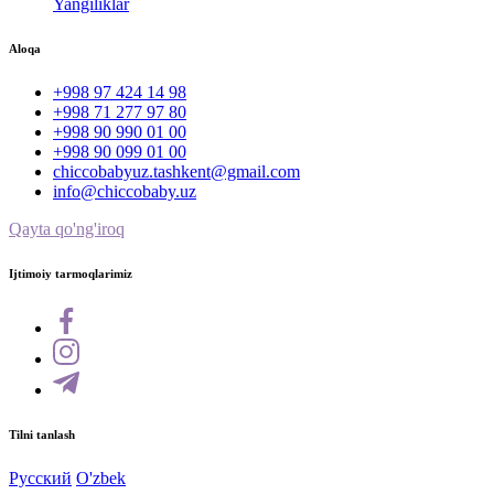
Yangiliklar
Aloqa
+998 97 424 14 98
+998 71 277 97 80
+998 90 990 01 00
+998 90 099 01 00
chiccobabyuz.tashkent@gmail.com
info@chiccobaby.uz
Qayta qo'ng'iroq
Ijtimoiy tarmoqlarimiz
Tilni tanlash
Русский
O'zbek