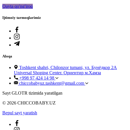
Qayta qo'ng'iroq
Ijtimoiy tarmoqlarimiz
Aloqa
Toshkent shahri, Chilonzor tumani, ул. Бунёдкор 2А
Universal Shoping Center. Ориентир м.Хамза
+998 97 424 14 98
chiccobabyuz.tashkent@gmail.com
Sayt GLOTR tizimida yaratilgan
© 2026 CHICCOBABY.UZ
Bepul sayt yaratish