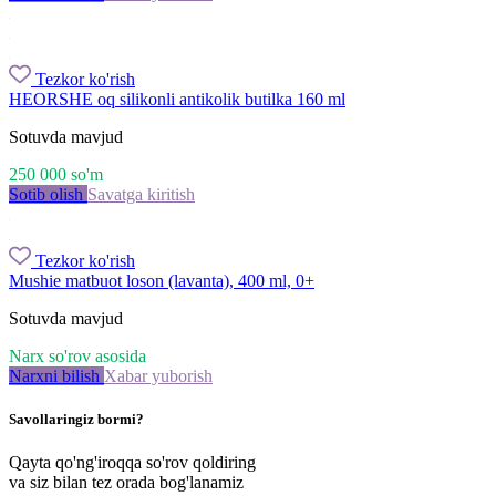
Tezkor ko'rish
HEORSHE oq silikonli antikolik butilka 160 ml
Sotuvda mavjud
250 000
so'm
Sotib olish
Savatga kiritish
Tezkor ko'rish
Mushie matbuot loson (lavanta), 400 ml, 0+
Sotuvda mavjud
Narx so'rov asosida
Narxni bilish
Xabar yuborish
Savollaringiz bormi?
Qayta qo'ng'iroqqa so'rov qoldiring
va siz bilan tez orada bog'lanamiz