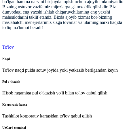
bo'lgan hamma narsani bir joyda topish uchun ajoyib imkoniyatdir.
Bizning ustuvor vazifamiz mijozlarga g'amxo'rlik qilishdir. Biz
dunyodagi eng yaxshi ishlab chiqaruvchilarning eng yaxshi
mahsulotlarini taklif etamiz. Bizda ajoyib xizmat bor-bizning
maslahatchi menejerlarimiz sizga tovarlar va ularning narxi haqida
to'liq ma'lumot beradi!
To'lov
Naqd
To'lov naqd pulda sotuv joyida yoki yetkazib berilgandan keyin
Pul o'tkazish
Hisob raqamiga pul o'tkazish yo'li bilan to'lov qabul qilish
Korporativ karta
Tashkilot korporativ kartasidan to'lov qabul qilish
UzCard terminal