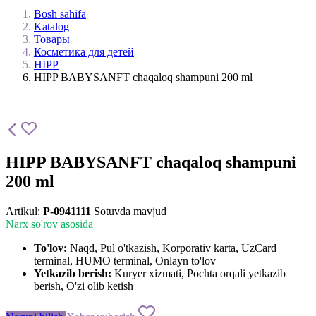
Bosh sahifa
Katalog
Товары
Косметика для детей
HIPP
HIPP BABYSANFT chaqaloq shampuni 200 ml
HIPP BABYSANFT chaqaloq shampuni
200 ml
Artikul:
P-0941111
Sotuvda mavjud
Narx so'rov asosida
To'lov:
Naqd, Pul o'tkazish, Korporativ karta, UzCard
terminal, HUMO terminal, Onlayn to'lov
Yetkazib berish:
Kuryer xizmati, Pochta orqali yetkazib
berish, O'zi olib ketish