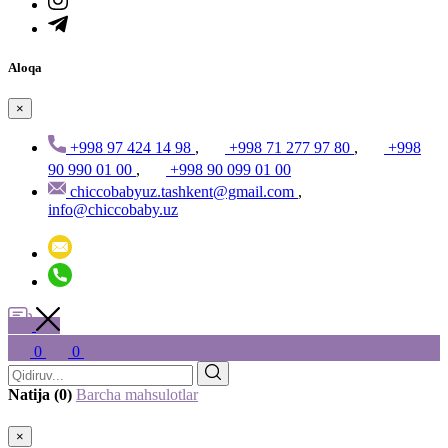
Aloqa
×
+998 97 424 14 98
,
+998 71 277 97 80
,
+998
90 990 01 00
,
+998 90 099 01 00
chiccobabyuz.tashkent@gmail.com
,
info@chiccobaby.uz
0
0
Natija (0)
Barcha mahsulotlar
×