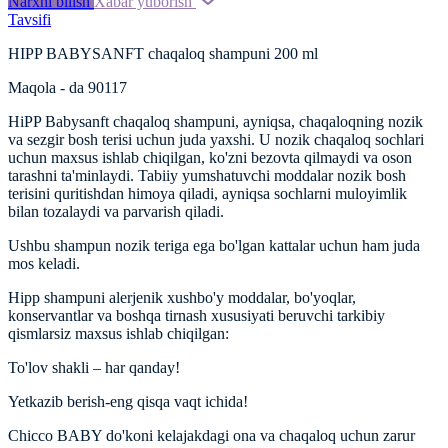
Narxni bilish
Xabar yuborish
Tavsifi
HIPP BABYSANFT chaqaloq shampuni 200 ml
Maqola - da 90117
HiPP Babysanft chaqaloq shampuni, ayniqsa, chaqaloqning nozik
va sezgir bosh terisi uchun juda yaxshi. U nozik chaqaloq sochlari
uchun maxsus ishlab chiqilgan, ko'zni bezovta qilmaydi va oson
tarashni ta'minlaydi. Tabiiy yumshatuvchi moddalar nozik bosh
terisini quritishdan himoya qiladi, ayniqsa sochlarni muloyimlik
bilan tozalaydi va parvarish qiladi.
Ushbu shampun nozik teriga ega bo'lgan kattalar uchun ham juda
mos keladi.
Hipp shampuni alerjenik xushbo'y moddalar, bo'yoqlar,
konservantlar va boshqa tirnash xususiyati beruvchi tarkibiy
qismlarsiz maxsus ishlab chiqilgan:
To'lov shakli – har qanday!
Yetkazib berish-eng qisqa vaqt ichida!
Chicco BABY do'koni kelajakdagi ona va chaqaloq uchun zarur