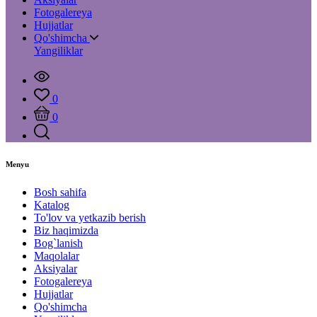
Fotogalereya
Hujjatlar
Qo'shimcha
Yangiliklar
0
0
Menyu
Bosh sahifa
Katalog
To'lov va yetkazib berish
Biz haqimizda
Bog`lanish
Maqolalar
Aksiyalar
Fotogalereya
Hujjatlar
Qo'shimcha