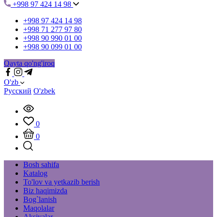
+998 97 424 14 98
+998 97 424 14 98
+998 71 277 97 80
+998 90 990 01 00
+998 90 099 01 00
Qayta qo'ng'iroq
O'zb
Русский
O'zbek
0
0
Bosh sahifa
Katalog
To'lov va yetkazib berish
Biz haqimizda
Bog`lanish
Maqolalar
Aksiyalar