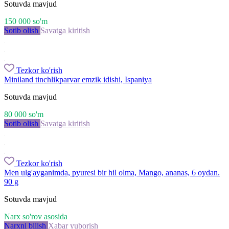
Sotuvda mavjud
150 000
so'm
Sotib olish
Savatga kiritish
Tezkor ko'rish
Miniland tinchlikparvar emzik idishi, Ispaniya
Sotuvda mavjud
80 000
so'm
Sotib olish
Savatga kiritish
Tezkor ko'rish
Men ulg'ayganimda, pyuresi bir hil olma, Mango, ananas, 6 oydan.
90 g
Sotuvda mavjud
Narx so'rov asosida
Narxni bilish
Xabar yuborish