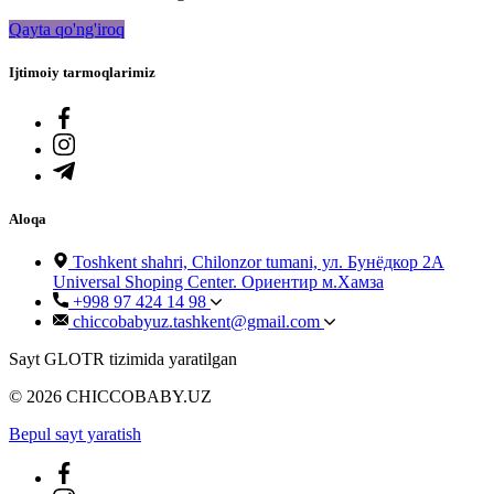
Qayta qo'ng'iroq
Ijtimoiy tarmoqlarimiz
Aloqa
Toshkent shahri, Chilonzor tumani, ул. Бунёдкор 2А
Universal Shoping Center. Ориентир м.Хамза
+998 97 424 14 98
chiccobabyuz.tashkent@gmail.com
Sayt GLOTR tizimida yaratilgan
© 2026 CHICCOBABY.UZ
Bepul sayt yaratish