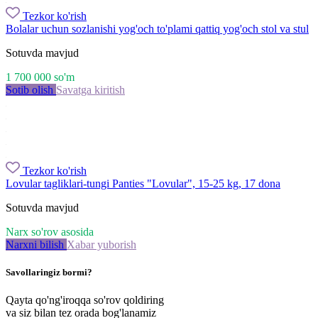
Tezkor ko'rish
Bolalar uchun sozlanishi yog'och to'plami qattiq yog'och stol va stul
Sotuvda mavjud
1 700 000
so'm
Sotib olish
Savatga kiritish
Tezkor ko'rish
Lovular tagliklari-tungi Panties "Lovular", 15-25 kg, 17 dona
Sotuvda mavjud
Narx so'rov asosida
Narxni bilish
Xabar yuborish
Savollaringiz bormi?
Qayta qo'ng'iroqqa so'rov qoldiring
va siz bilan tez orada bog'lanamiz