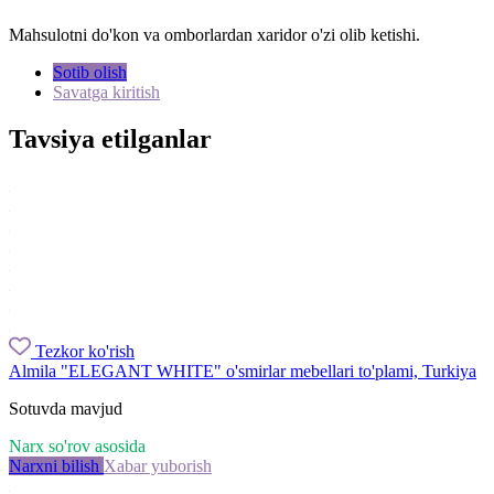
Mahsulotni do'kon va omborlardan xaridor o'zi olib ketishi.
Sotib olish
Savatga kiritish
Tavsiya etilganlar
Tezkor ko'rish
Almila "ELEGANT WHITE" o'smirlar mebellari to'plami, Turkiya
Sotuvda mavjud
Narx so'rov asosida
Narxni bilish
Xabar yuborish