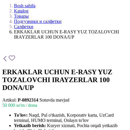
Bosh sahifa
Katalog
Товары
Подгузники и салфетки
Салфетки
ERKAKLAR UCHUN E-RASY YUZ TOZALOVCHI
IRAYZERLAR 100 DONA/UP
ERKAKLAR UCHUN E-RASY YUZ
TOZALOVCHI IRAYZERLAR 100
DONA/UP
Artikul:
P-0892314
Sotuvda mavjud
50 000
so'm / dona
To'lov:
Naqd, Pul o'tkazish, Korporativ karta, UzCard
terminal, HUMO terminal, Onlayn to'lov
Yetkazib berish:
Kuryer xizmati, Pochta orqali yetkazib