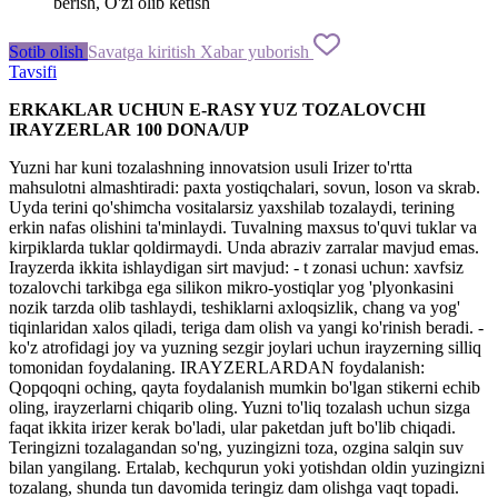
berish, O'zi olib ketish
Sotib olish
Savatga kiritish
Xabar yuborish
Tavsifi
ERKAKLAR UCHUN E-RASY YUZ TOZALOVCHI
IRAYZERLAR 100 DONA/UP
Yuzni har kuni tozalashning innovatsion usuli Irizer to'rtta
mahsulotni almashtiradi: paxta yostiqchalari, sovun, loson va skrab.
Uyda terini qo'shimcha vositalarsiz yaxshilab tozalaydi, terining
erkin nafas olishini ta'minlaydi. Tuvalning maxsus to'quvi tuklar va
kirpiklarda tuklar qoldirmaydi. Unda abraziv zarralar mavjud emas.
Irayzerda ikkita ishlaydigan sirt mavjud: - t zonasi uchun: xavfsiz
tozalovchi tarkibga ega silikon mikro-yostiqlar yog 'plyonkasini
nozik tarzda olib tashlaydi, teshiklarni axloqsizlik, chang va yog'
tiqinlaridan xalos qiladi, teriga dam olish va yangi ko'rinish beradi. -
ko'z atrofidagi joy va yuzning sezgir joylari uchun irayzerning silliq
tomonidan foydalaning. IRAYZERLARDAN foydalanish:
Qopqoqni oching, qayta foydalanish mumkin bo'lgan stikerni echib
oling, irayzerlarni chiqarib oling. Yuzni to'liq tozalash uchun sizga
faqat ikkita irizer kerak bo'ladi, ular paketdan juft bo'lib chiqadi.
Teringizni tozalagandan so'ng, yuzingizni toza, ozgina salqin suv
bilan yangilang. Ertalab, kechqurun yoki yotishdan oldin yuzingizni
tozalang, shunda tun davomida teringiz dam olishga vaqt topadi.