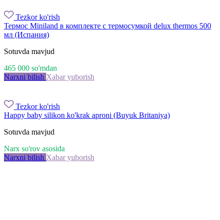
Tezkor ko'rish
Термос Miniland в комплекте с термосумкой delux thermos 500
мл (Испания)
Sotuvda mavjud
465 000
so'm
dan
Narxni bilish
Xabar yuborish
Tezkor ko'rish
Happy baby silikon ko'krak aproni (Buyuk Britaniya)
Sotuvda mavjud
Narx so'rov asosida
Narxni bilish
Xabar yuborish