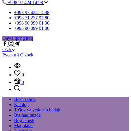
+998 97 424 14 98
+998 97 424 14 98
+998 71 277 97 80
+998 90 990 01 00
+998 90 099 01 00
Qayta qo'ng'iroq
O'zb
Русский
O'zbek
0
0
Bosh sahifa
Katalog
To'lov va yetkazib berish
Biz haqimizda
Bog`lanish
Maqolalar
Aksiyalar