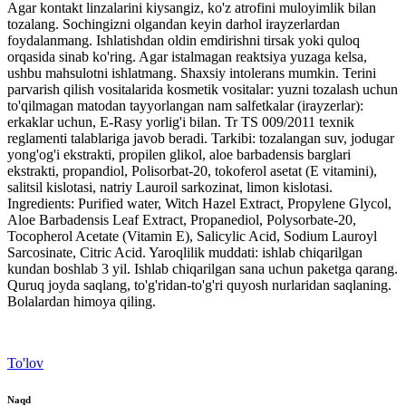
Agar kontakt linzalarini kiysangiz, ko'z atrofini muloyimlik bilan
tozalang. Sochingizni olgandan keyin darhol irayzerlardan
foydalanmang. Ishlatishdan oldin emdirishni tirsak yoki quloq
orqasida sinab ko'ring. Agar istalmagan reaktsiya yuzaga kelsa,
ushbu mahsulotni ishlatmang. Shaxsiy intolerans mumkin. Terini
parvarish qilish vositalarida kosmetik vositalar: yuzni tozalash uchun
to'qilmagan matodan tayyorlangan nam salfetkalar (irayzerlar):
erkaklar uchun, E-Rasy yorlig'i bilan. Tr TS 009/2011 texnik
reglamenti talablariga javob beradi. Tarkibi: tozalangan suv, jodugar
yong'og'i ekstrakti, propilen glikol, aloe barbadensis barglari
ekstrakti, propandiol, Polisorbat-20, tokoferol asetat (E vitamini),
salitsil kislotasi, natriy Lauroil sarkozinat, limon kislotasi.
Ingredients: Purified water, Witch Hazel Extract, Propylene Glycol,
Aloe Barbadensis Leaf Extract, Propanediol, Polysorbate-20,
Tocopherol Acetate (Vitamin E), Salicylic Acid, Sodium Lauroyl
Sarcosinate, Citric Acid. Yaroqlilik muddati: ishlab chiqarilgan
kundan boshlab 3 yil. Ishlab chiqarilgan sana uchun paketga qarang.
Quruq joyda saqlang, to'g'ridan-to'g'ri quyosh nurlaridan saqlaning.
Bolalardan himoya qiling.
To'lov
Naqd