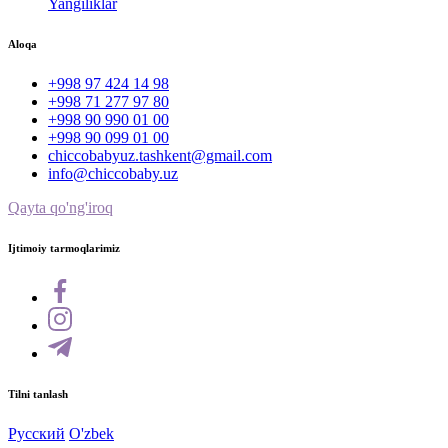
Yangiliklar
Aloqa
+998 97 424 14 98
+998 71 277 97 80
+998 90 990 01 00
+998 90 099 01 00
chiccobabyuz.tashkent@gmail.com
info@chiccobaby.uz
Qayta qo'ng'iroq
Ijtimoiy tarmoqlarimiz
Tilni tanlash
Русский
O'zbek