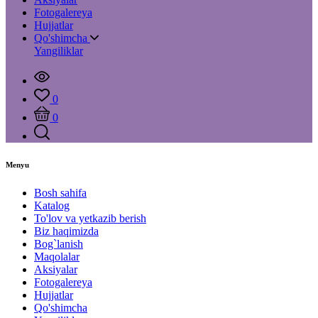
Fotogalereya
Hujjatlar
Qo'shimcha
Yangiliklar
0
0
Menyu
Bosh sahifa
Katalog
To'lov va yetkazib berish
Biz haqimizda
Bog`lanish
Maqolalar
Aksiyalar
Fotogalereya
Hujjatlar
Qo'shimcha