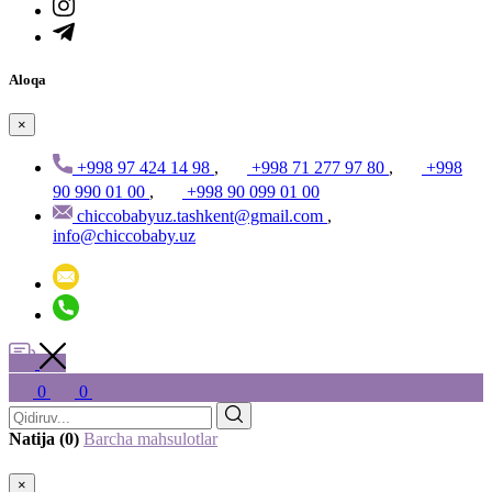
Aloqa
×
+998 97 424 14 98
,
+998 71 277 97 80
,
+998
90 990 01 00
,
+998 90 099 01 00
chiccobabyuz.tashkent@gmail.com
,
info@chiccobaby.uz
0
0
Natija (0)
Barcha mahsulotlar
×