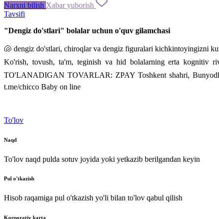
Narxni bilish
Xabar yuborish
Tavsifi
"Dengiz do'stlari" bolalar uchun o'quv gilamchasi
🐚 dengiz do'stlari, chiroqlar va dengiz figuralari kichkintoyingizni 
Ko'rish, tovush, ta'm, teginish va hid bolalarning erta kogn
TO'LANADIGAN TOVARLAR: ZPAY Toshkent shahri, Bunyodkor ko
t.me/chicco Baby on line
To'lov
Naqd
To'lov naqd pulda sotuv joyida yoki yetkazib berilgandan keyin
Pul o'tkazish
Hisob raqamiga pul o'tkazish yo'li bilan to'lov qabul qilish
Korporativ karta