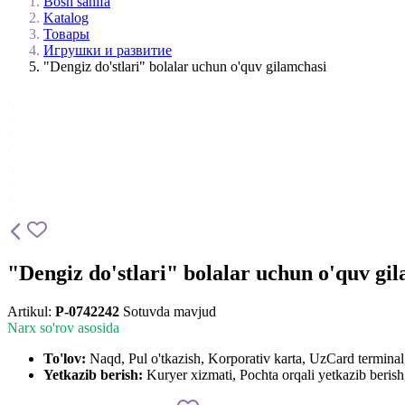
Bosh sahifa
Katalog
Товары
Игрушки и развитие
"Dengiz do'stlari" bolalar uchun o'quv gilamchasi
"Dengiz do'stlari" bolalar uchun o'quv gi
Artikul:
P-0742242
Sotuvda mavjud
Narx so'rov asosida
To'lov:
Naqd, Pul o'tkazish, Korporativ karta, UzCard termin
Yetkazib berish:
Kuryer xizmati, Pochta orqali yetkazib berish,