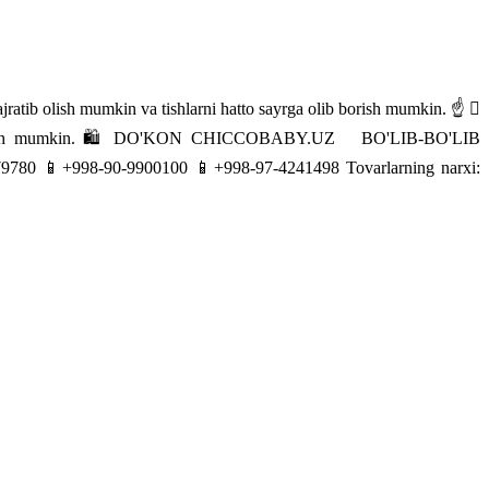
ajratib olish mumkin va tishlarni hatto sayrga olib borish mumkin. ☝ 🏻
nada yuvish mumkin. 🛍 DO'KON CHICCOBABY.UZ ️ ️ BO'LIB-BO'LIB
80 📱+998-90-9900100 📱+998-97-4241498 Tovarlarning narxi: