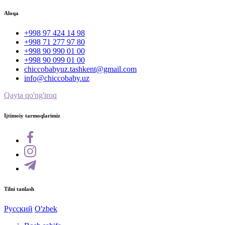
Aloqa
+998 97 424 14 98
+998 71 277 97 80
+998 90 990 01 00
+998 90 099 01 00
chiccobabyuz.tashkent@gmail.com
info@chiccobaby.uz
Qayta qo'ng'iroq
Ijtimoiy tarmoqlarimiz
Tilni tanlash
Русский
O'zbek