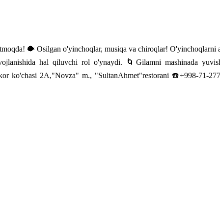
kutmoqda! 🐡 Osilgan o'yinchoqlar, musiqa va chiroqlar! O'yinchoqlarni 
itiv rivojlanishida hal qiluvchi rol o'ynaydi. 🌀Gilamni mashi
'chasi 2A,"Novza" m., "SultanAhmet"restorani ☎️+998-71-27797