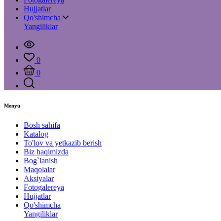
Hujjatlar
Qo'shimcha
Yangiliklar
0
0
Menyu
Bosh sahifa
Katalog
To'lov va yetkazib berish
Biz haqimizda
Bog`lanish
Maqolalar
Aksiyalar
Fotogalereya
Hujjatlar
Qo'shimcha
Yangiliklar