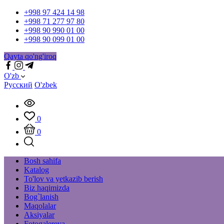
+998 97 424 14 98
+998 71 277 97 80
+998 90 990 01 00
+998 90 099 01 00
Qayta qo'ng'iroq
O'zb
Русский
O'zbek
0
0
Bosh sahifa
Katalog
To'lov va yetkazib berish
Biz haqimizda
Bog`lanish
Maqolalar
Aksiyalar
Fotogalereya