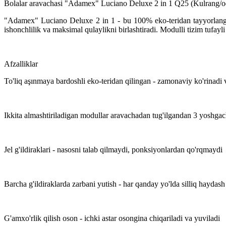
Bolalar aravachasi "Adamex" Luciano Deluxe 2 in 1 Q25 (Kulrang/
"Adamex" Luciano Deluxe 2 in 1 - bu 100% eko-teridan tayyorlanga
ishonchlilik va maksimal qulaylikni birlashtiradi. Modulli tizim tufayl
Afzalliklar
To'liq aşınmaya bardoshli eko-teridan qilingan - zamonaviy ko'rinadi 
Ikkita almashtiriladigan modullar aravachadan tug'ilgandan 3 yoshgac
Jel g'ildiraklari - nasosni talab qilmaydi, ponksiyonlardan qo'rqmaydi
Barcha g'ildiraklarda zarbani yutish - har qanday yo'lda silliq haydash
G'amxo'rlik qilish oson - ichki astar osongina chiqariladi va yuviladi