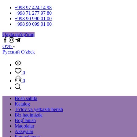
+998 97 424 14 98
+998 71 277 97 80
+998 90 990 01 00
+998 90 099 01 00
Qayta qo'ng'iroq
O'zb
Русский
O'zbek
0
0
Bosh sahifa
Katalog
To'lov va yetkazib berish
Biz haqimizda
Bog`lanish
Maqolalar
Aksiyalar
Fotogalereya