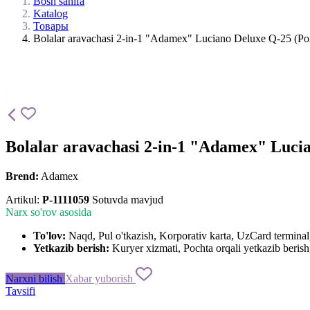
Bosh sahifa
Katalog
Товары
Bolalar aravachasi 2-in-1 "Adamex" Luciano Deluxe Q-25 (Po
Bolalar aravachasi 2-in-1 "Adamex" Luci
Brend:
Adamex
Artikul:
P-1111059
Sotuvda mavjud
Narx so'rov asosida
To'lov:
Naqd, Pul o'tkazish, Korporativ karta, UzCard termin
Yetkazib berish:
Kuryer xizmati, Pochta orqali yetkazib berish,
Narxni bilish
Xabar yuborish
Tavsifi