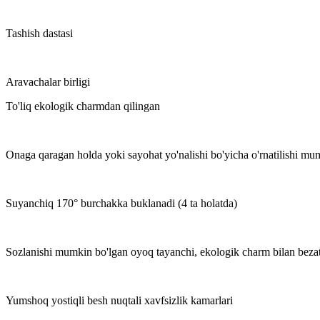
Tashish dastasi
Aravachalar birligi
To'liq ekologik charmdan qilingan
Onaga qaragan holda yoki sayohat yo'nalishi bo'yicha o'rnatilishi mu
Suyanchiq 170° burchakka buklanadi (4 ta holatda)
Sozlanishi mumkin bo'lgan oyoq tayanchi, ekologik charm bilan beza
Yumshoq yostiqli besh nuqtali xavfsizlik kamarlari