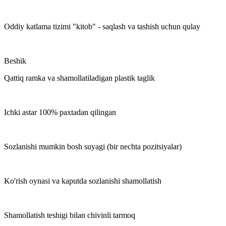
Oddiy katlama tizimi "kitob" - saqlash va tashish uchun qulay
Beshik
Qattiq ramka va shamollatiladigan plastik taglik
Ichki astar 100% paxtadan qilingan
Sozlanishi mumkin bosh suyagi (bir nechta pozitsiyalar)
Ko'rish oynasi va kaputda sozlanishi shamollatish
Shamollatish teshigi bilan chivinli tarmoq