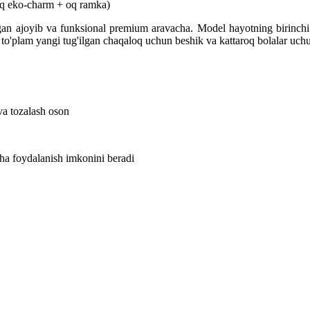
oq eko-charm + oq ramka)
n ajoyib va ​​funksional premium aravacha. Model hayotning birinch
i to'plam yangi tug'ilgan chaqaloq uchun beshik va kattaroq bolalar uchun
va tozalash oson
ha foydalanish imkonini beradi