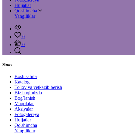
Hujjatlar
Qo'shimcha
Yangiliklar
0
0
Menyu
Bosh sahifa
Katalog
To'lov va yetkazib berish
Biz haqimizda
Bog`lanish
Maqolalar
Aksiyalar
Fotogalereya
Hujjatlar
Qo'shimcha
Yangiliklar