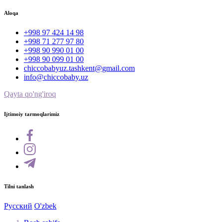
Aloqa
+998 97 424 14 98
+998 71 277 97 80
+998 90 990 01 00
+998 90 099 01 00
chiccobabyuz.tashkent@gmail.com
info@chiccobaby.uz
Qayta qo'ng'iroq
Ijtimoiy tarmoqlarimiz
Tilni tanlash
Русский
O'zbek