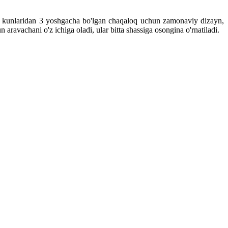
i kunlaridan 3 yoshgacha bo'lgan chaqaloq uchun zamonaviy dizayn,
 aravachani o'z ichiga oladi, ular bitta shassiga osongina o'rnatiladi.