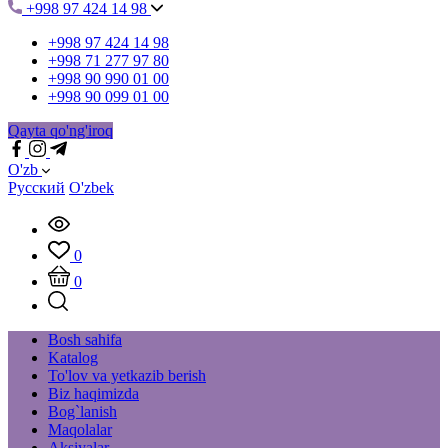
+998 97 424 14 98
+998 97 424 14 98
+998 71 277 97 80
+998 90 990 01 00
+998 90 099 01 00
Qayta qo'ng'iroq
O'zb
Русский
O'zbek
0
0
Bosh sahifa
Katalog
To'lov va yetkazib berish
Biz haqimizda
Bog`lanish
Maqolalar
Aksiyalar