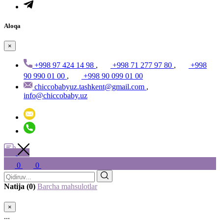
Aloqa
×
+998 97 424 14 98
,
+998 71 277 97 80
,
+998
90 990 01 00
,
+998 90 099 01 00
chiccobabyuz.tashkent@gmail.com
,
info@chiccobaby.uz
0
0
Natija (0)
Barcha mahsulotlar
×
...