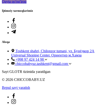
Qayta qo'ng'iroq
Ijtimoiy tarmoqlarimiz
Aloqa
Toshkent shahri, Chilonzor tumani, ул. Бунёдкор 2А
Universal Shoping Center. Ориентир м.Хамза
+998 97 424 14 98
chiccobabyuz.tashkent@gmail.com
Sayt GLOTR tizimida yaratilgan
© 2026 CHICCOBABY.UZ
Bepul sayt yaratish