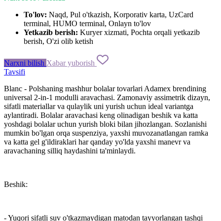
To'lov:
Naqd, Pul o'tkazish, Korporativ karta, UzCard
terminal, HUMO terminal, Onlayn to'lov
Yetkazib berish:
Kuryer xizmati, Pochta orqali yetkazib
berish, O'zi olib ketish
Narxni bilish
Xabar yuborish
Tavsifi
Blanc - Polshaning mashhur bolalar tovarlari Adamex brendining
universal 2-in-1 modulli aravachasi. Zamonaviy assimetrik dizayn,
sifatli materiallar va qulaylik uni yurish uchun ideal variantga
aylantiradi. Bolalar aravachasi keng olinadigan beshik va katta
yoshdagi bolalar uchun yurish bloki bilan jihozlangan. Sozlanishi
mumkin bo'lgan orqa suspenziya, yaxshi muvozanatlangan ramka
va katta gel g'ildiraklari har qanday yo'lda yaxshi manevr va
aravachaning silliq haydashini ta'minlaydi.
Beshik:
- Yuqori sifatli suv o'tkazmaydigan matodan tayyorlangan tashqi