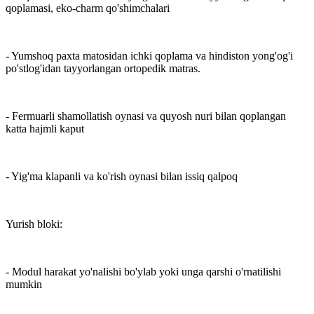
qoplamasi, eko-charm qo'shimchalari
- Yumshoq paxta matosidan ichki qoplama va hindiston yong'og'i
po'stlog'idan tayyorlangan ortopedik matras.
- Fermuarli shamollatish oynasi va quyosh nuri bilan qoplangan
katta hajmli kaput
- Yig'ma klapanli va ko'rish oynasi bilan issiq qalpoq
Yurish bloki:
- Modul harakat yo'nalishi bo'ylab yoki unga qarshi o'rnatilishi
mumkin