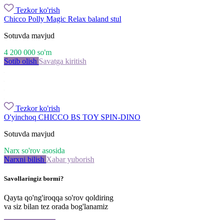
Tezkor ko'rish
Chicco Polly Magic Relax baland stul
Sotuvda mavjud
4 200 000
so'm
Sotib olish
Savatga kiritish
Tezkor ko'rish
O'yinchoq CHICCO BS TOY SPIN-DINO
Sotuvda mavjud
Narx so'rov asosida
Narxni bilish
Xabar yuborish
Savollaringiz bormi?
Qayta qo'ng'iroqqa so'rov qoldiring
va siz bilan tez orada bog'lanamiz