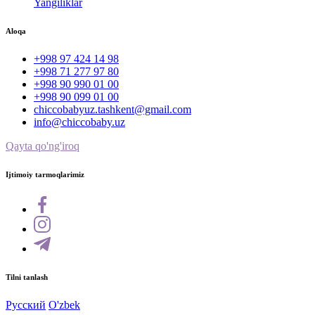
Yangiliklar
Aloqa
+998 97 424 14 98
+998 71 277 97 80
+998 90 990 01 00
+998 90 099 01 00
chiccobabyuz.tashkent@gmail.com
info@chiccobaby.uz
Qayta qo'ng'iroq
Ijtimoiy tarmoqlarimiz
Tilni tanlash
Русский
O'zbek