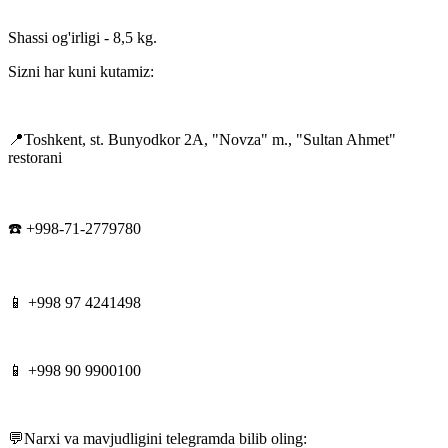
Shassi og'irligi - 8,5 kg.
Sizni har kuni kutamiz:
📍Toshkent, st. Bunyodkor 2A, "Novza" m., "Sultan Ahmet"
restorani
☎️ +998-71-2779780
📱 +998 97 4241498
📱 +998 90 9900100
💬Narxi va mavjudligini telegramda bilib oling: