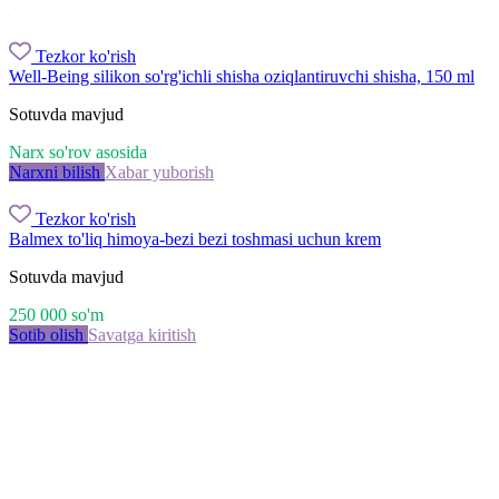
Tezkor ko'rish
Well-Being silikon so'rg'ichli shisha oziqlantiruvchi shisha, 150 ml
Sotuvda mavjud
Narx so'rov asosida
Narxni bilish
Xabar yuborish
Tezkor ko'rish
Balmex to'liq himoya-bezi bezi toshmasi uchun krem
Sotuvda mavjud
250 000
so'm
Sotib olish
Savatga kiritish