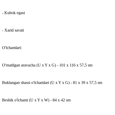
- Kubok egasi
- Xarid savati
O'lchamlari:
O'rnatilgan aravacha (U x Y x G) - 101 x 116 x 57,5 ​​sm
Buklangan shassi o'lchamlari (U x Y x G) - 81 x 39 x 57,5 ​​sm
Beshik o'lchami (U x Y x W) - 84 x 42 sm