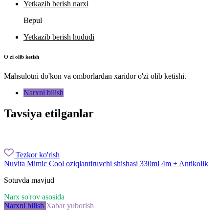
Yetkazib berish narxi
Bepul
Yetkazib berish hududi
O'zi olib ketish
Mahsulotni do'kon va omborlardan xaridor o'zi olib ketishi.
Narxni bilish
Tavsiya etilganlar
Tezkor ko'rish
Nuvita Mimic Cool oziqlantiruvchi shishasi 330ml 4m + Antikolik
Sotuvda mavjud
Narx so'rov asosida
Narxni bilish
Xabar yuborish