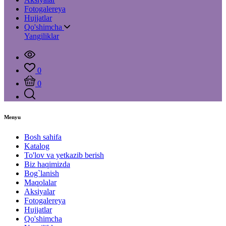
Fotogalereya
Hujjatlar
Qo'shimcha
Yangiliklar
0
0
Menyu
Bosh sahifa
Katalog
To'lov va yetkazib berish
Biz haqimizda
Bog`lanish
Maqolalar
Aksiyalar
Fotogalereya
Hujjatlar
Qo'shimcha