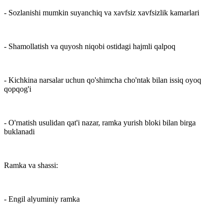
- Sozlanishi mumkin suyanchiq va xavfsiz xavfsizlik kamarlari
- Shamollatish va quyosh niqobi ostidagi hajmli qalpoq
- Kichkina narsalar uchun qo'shimcha cho'ntak bilan issiq oyoq
qopqog'i
- O'rnatish usulidan qat'i nazar, ramka yurish bloki bilan birga
buklanadi
Ramka va shassi:
- Engil alyuminiy ramka