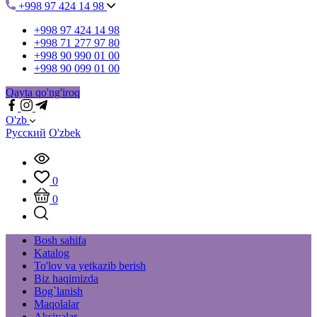
+998 97 424 14 98
+998 97 424 14 98
+998 71 277 97 80
+998 90 990 01 00
+998 90 099 01 00
Qayta qo'ng'iroq
O'zb
Русский
O'zbek
0
0
Bosh sahifa
Katalog
To'lov va yetkazib berish
Biz haqimizda
Bog`lanish
Maqolalar
Aksiyalar