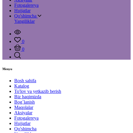
Fotogalereya
Hujjatlar
Qo'shimcha
Yangiliklar
0
0
Menyu
Bosh sahifa
Katalog
To'lov va yetkazib berish
Biz haqimizda
Bog`lanish
Maqolalar
Aksiyalar
Fotogalereya
Hujjatlar
Qo'shimcha