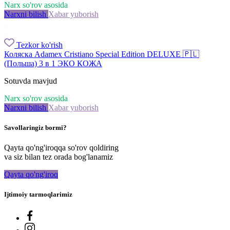
Narx so'rov asosida
Narxni bilish
Xabar yuborish
Tezkor ko'rish
Коляска Adamex Cristiano Special Edition DELUXE 🇵🇱
(Польша) 3 в 1 ЭКО КОЖА
Sotuvda mavjud
Narx so'rov asosida
Narxni bilish
Xabar yuborish
Savollaringiz bormi?
Qayta qo'ng'iroqqa so'rov qoldiring
va siz bilan tez orada bog'lanamiz
Qayta qo'ng'iroq
Ijtimoiy tarmoqlarimiz