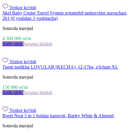
Tezkor ko'rish
Jikel Baby Cruise Travel System avtomobil tashuvchisi aravachasi,
2b1 (0 yoshdan 3 yoshgacha)
Sotuvda mavjud
4 500 000
so'm
Sotib olish
Savatga kiritish
Tezkor ko'rish
Tungi tagliklar LOVULAR (KECHA), 12-17kg, o'lcham XL
Sotuvda mavjud
150 000
so'm
Sotib olish
Savatga kiritish
Tezkor ko'rish
Boori Neat 5 in 1 bolalar karavoti, Barley White & Almond
Sotuvda mavjud