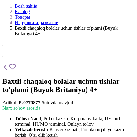
Bosh sahifa
Katalog
Товары
Игрушки и развитие
Baxtli chaqaloq bolalar uchun tishlar to'plami (Buyuk
Britaniya) 4+
Baxtli chaqaloq bolalar uchun tishlar
to'plami (Buyuk Britaniya) 4+
Artikul:
P-0776877
Sotuvda mavjud
Narx so'rov asosida
To'lov:
Naqd, Pul o'tkazish, Korporativ karta, UzCard
terminal, HUMO terminal, Onlayn to'lov
Yetkazib berish:
Kuryer xizmati, Pochta orqali yetkazib
berish, O'zi olib ketish