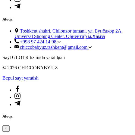
Aloqa
Toshkent shahri, Chilonzor tumani, ул. Бунёдкор 2А
Universal Shoping Center. Ориентир м.Хамза
+998 97 424 14 98
chiccobabyuz.tashkent@gmail.com
Sayt GLOTR tizimida yaratilgan
© 2026 CHICCOBABY.UZ
Bepul sayt yaratish
Aloqa
×