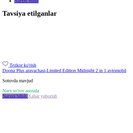
Narxni bilish
Tavsiya etilganlar
Tezkor ko'rish
Doona Plus aravachasi-Limited Edition Midnight 2 in 1 avtomobil
Sotuvda mavjud
Narx so'rov asosida
Narxni bilish
Xabar yuborish