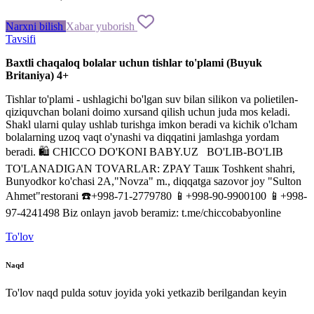
Narxni bilish
Xabar yuborish
Tavsifi
Baxtli
chaqaloq
bolalar
uchun
tishlar
to'plami
(
Buyuk
Britaniya
)
4
+
Tishlar
to'plami
-
ushlagichi
bo'lgan
suv
bilan
silikon
va
polietilen
-
qiziquvchan
bolani
doimo
xursand
qilish
uchun
juda mos keladi
.
Shakl
ularni
qulay
ushlab
turishga
imkon
beradi
va
kichik
o'lcham
bolalarning
uzoq
vaqt
o'ynashi
va
diqqatini
jamlashga
yordam
beradi
.
🛍
CHICCO
DO'KONI
BABY
.
UZ
️
BO'LIB-BO'LIB
TO'LANADIGAN
TOVARLAR
:
ZPAY
Ташк
Toshkent
shahri,
Bunyodkor
ko'chasi
2A
,
"
Novza
"
m.
,
diqqatga
sazovor joy
"
Sulton
Ahmet
"
restorani
☎️+998-71-2779780
📱+998-90-9900100
📱+998-
97-4241498
Biz
onlayn
javob
beramiz
:
t
.
me
/
chiccobabyonline
To'lov
Naqd
To'lov naqd pulda sotuv joyida yoki yetkazib berilgandan keyin