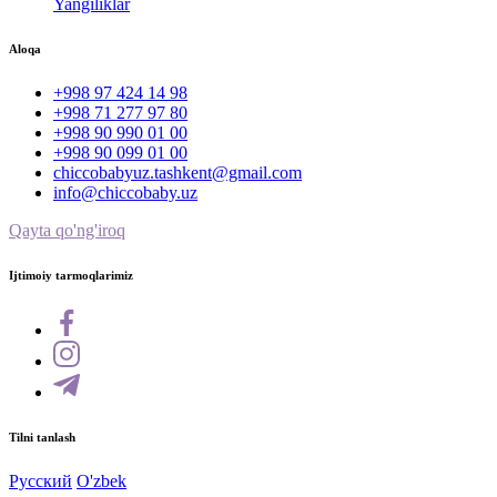
Yangiliklar
Aloqa
+998 97 424 14 98
+998 71 277 97 80
+998 90 990 01 00
+998 90 099 01 00
chiccobabyuz.tashkent@gmail.com
info@chiccobaby.uz
Qayta qo'ng'iroq
Ijtimoiy tarmoqlarimiz
Tilni tanlash
Русский
O'zbek