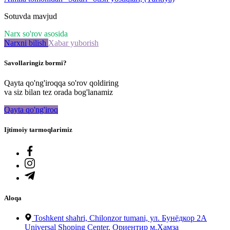
Sotuvda mavjud
Narx so'rov asosida
Narxni bilish
Xabar yuborish
Savollaringiz bormi?
Qayta qo'ng'iroqqa so'rov qoldiring
va siz bilan tez orada bog'lanamiz
Qayta qo'ng'iroq
Ijtimoiy tarmoqlarimiz
Aloqa
Toshkent shahri, Chilonzor tumani, ул. Бунёдкор 2А
Universal Shoping Center. Ориентир м.Хамза