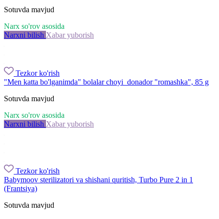
Sotuvda mavjud
Narx so'rov asosida
Narxni bilish
Xabar yuborish
Tezkor ko'rish
"Men katta bo'lganimda" bolalar choyi donador "romashka", 85 g
Sotuvda mavjud
Narx so'rov asosida
Narxni bilish
Xabar yuborish
Tezkor ko'rish
Babymoov sterilizatori va shishani quritish, Turbo Pure 2 in 1
(Frantsiya)
Sotuvda mavjud