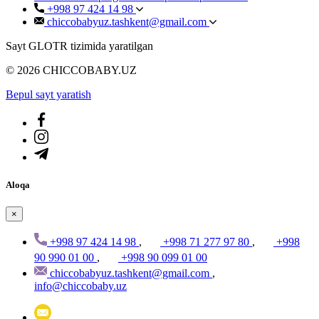
+998 97 424 14 98
chiccobabyuz.tashkent@gmail.com
Sayt GLOTR tizimida yaratilgan
© 2026 CHICCOBABY.UZ
Bepul sayt yaratish
Aloqa
×
+998 97 424 14 98
,
+998 71 277 97 80
,
+998
90 990 01 00
,
+998 90 099 01 00
chiccobabyuz.tashkent@gmail.com
,
info@chiccobaby.uz