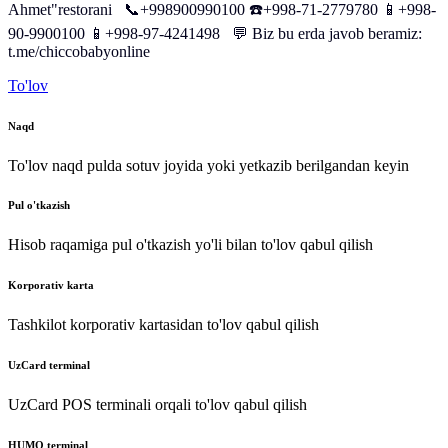
Ahmet
"
restorani
📞+998900990100
☎️+998-71-2779780
📱+998-
90-9900100
📱+998-97-4241498
💬
Biz
bu
erda
javob
beramiz
:
t
.
me
/
chiccobabyonline
To'lov
Naqd
To'lov naqd pulda sotuv joyida yoki yetkazib berilgandan keyin
Pul o'tkazish
Hisob raqamiga pul o'tkazish yo'li bilan to'lov qabul qilish
Korporativ karta
Tashkilot korporativ kartasidan to'lov qabul qilish
UzCard terminal
UzCard POS terminali orqali to'lov qabul qilish
HUMO terminal