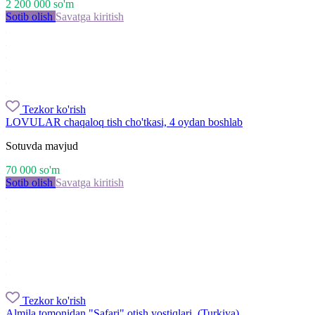
2 200 000
so'm
Sotib olish
Savatga kiritish
Tezkor ko'rish
LOVULAR chaqaloq tish cho'tkasi, 4 oydan boshlab
Sotuvda mavjud
70 000
so'm
Sotib olish
Savatga kiritish
Tezkor ko'rish
Almila tomonidan "Safari" otish yostiqlari, (Turkiya)