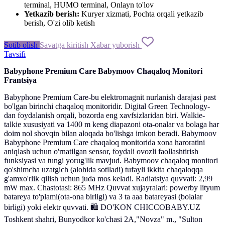
terminal, HUMO terminal, Onlayn to'lov
Yetkazib berish:
Kuryer xizmati, Pochta orqali yetkazib
berish, O'zi olib ketish
Sotib olish
Savatga kiritish
Xabar yuborish
Tavsifi
Babyphone
Premium
Care
Babymoov
Chaqaloq
Monitori
Frantsiya
Babyphone
Premium
Care
-
bu
elektromagnit
nurlanish
darajasi
past
bo'lgan
birinchi
chaqaloq
monitoridir
.
Digital
Green
Technology
-
dan
foydalanish
orqali
,
bozorda
eng
xavfsizlaridan
biri
.
Walkie
-
talkie
xususiyati
va
1400
m
keng
diapazoni
ota-
onalar
va
bolaga
har
doim
nol
shovqin
bilan
aloqada
bo'lishga
imkon
beradi
.
Babymoov
Babyphone
Premium
Care
chaqaloq
monitorida
xona
haroratini
aniqlash
uchun
o'rnatilgan
sensor
,
foydali
ovozli
faollashtirish
funksiyasi
va
tungi
yorug'lik
mavjud
.
Babymoov
chaqaloq
monitori
qo'shimcha
uzatgich
(
alohida
sotiladi
)
tufayli
ikkita
chaqaloqqa
g'amxo'rlik
qilish
uchun
juda
mos
keladi
.
Radiatsiya
quvvati
:
2,99
mW
max
.
Chastotasi
:
865
MHz
Quvvat
xujayralari
:
powerby
lityum
batareya
to'plami
(
ota-
ona
birligi
)
va
3
ta
aaa
batareyasi
(
bolalar
birligi
)
yoki
elektr
quvvati
.
🛍 DO'KON CHICCOBABY.UZ
Toshkent
shahri
,
Bunyodkor
ko'chasi
2A
,
"
Novza
"
m.,
"
Sulton