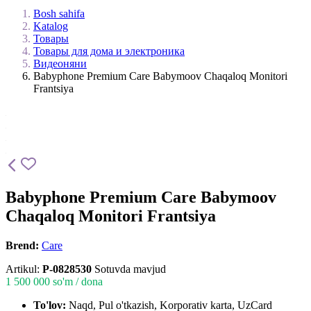
Bosh sahifa
Katalog
Товары
Товары для дома и электроника
Видеоняни
Babyphone Premium Care Babymoov Chaqaloq Monitori
Frantsiya
Babyphone Premium Care Babymoov
Chaqaloq Monitori Frantsiya
Brend:
Care
Artikul:
P-0828530
Sotuvda mavjud
1 500 000
so'm / dona
To'lov:
Naqd, Pul o'tkazish, Korporativ karta, UzCard