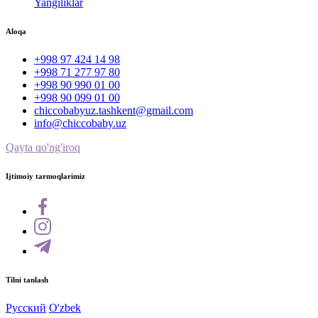
Yangiliklar
Aloqa
+998 97 424 14 98
+998 71 277 97 80
+998 90 990 01 00
+998 90 099 01 00
chiccobabyuz.tashkent@gmail.com
info@chiccobaby.uz
Qayta qo'ng'iroq
Ijtimoiy tarmoqlarimiz
Tilni tanlash
Русский
O'zbek