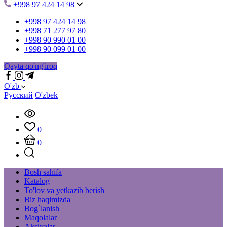
+998 97 424 14 98
+998 97 424 14 98
+998 71 277 97 80
+998 90 990 01 00
+998 90 099 01 00
Qayta qo'ng'iroq
O'zb
Русский
O'zbek
0
0
Bosh sahifa
Katalog
To'lov va yetkazib berish
Biz haqimizda
Bog`lanish
Maqolalar
Aksiyalar