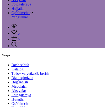
Fotogalereya
Hujjatlar
Qo'shimcha
Yangiliklar
0
0
Menyu
Bosh sahifa
Katalog
To'lov va yetkazib berish
Biz haqimizda
Bog`lanish
Maqolalar
Aksiyalar
Fotogalereya
Hujjatlar
Qo'shimcha