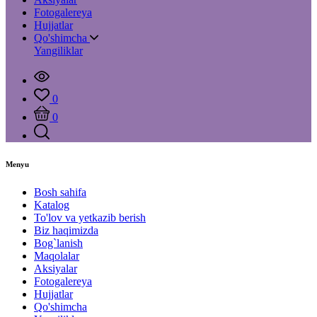
Fotogalereya
Hujjatlar
Qo'shimcha
Yangiliklar
0
0
Menyu
Bosh sahifa
Katalog
To'lov va yetkazib berish
Biz haqimizda
Bog`lanish
Maqolalar
Aksiyalar
Fotogalereya
Hujjatlar
Qo'shimcha