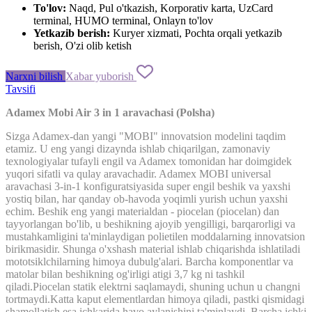
To'lov:
Naqd, Pul o'tkazish, Korporativ karta, UzCard
terminal, HUMO terminal, Onlayn to'lov
Yetkazib berish:
Kuryer xizmati, Pochta orqali yetkazib
berish, O'zi olib ketish
Narxni bilish
Xabar yuborish
Tavsifi
Adamex
Mobi
Air
3
in
1
aravachasi
(
Polsha
)
Sizga
Adamex
-
dan
yangi
"
MOBI
"
innovatsion
modelini
taqdim
etamiz
.
U
eng
yangi
dizaynda
ishlab chiqarilgan,
zamonaviy
texnologiyalar
tufayli
engil
va
Adamex
tomonidan har
doimgidek
yuqori
sifatli
va
qulay
aravachadir
.
Adamex
MOBI
universal
aravachasi
3
-in-
1
konfiguratsiyasida
super
engil
beshik
va
yaxshi
yostiq
bilan, har
qanday
ob
-havoda
yoqimli
yurish
uchun
yaxshi
echim
.
Beshik
eng
yangi
materialdan
-
piocelan
(
piocelan
)
dan
tayyorlangan bo'lib
,
u
beshikning
ajoyib
yengilligi
,
barqarorligi
va
mustahkamligini
ta'minlaydigan
polietilen
moddalarning
innovatsion
birikmasidir
.
Shunga
o'xshash
material
ishlab
chiqarishda
ishlatiladi
mototsiklchilarning
himoya
dubulg'alari
.
Barcha
komponentlar
va
matolar
bilan
beshikning
og'irligi
atigi
3,7
kg
ni tashkil
qiladi
.
Piocelan
statik
elektrni
saqlamaydi
,
shuning
uchun
u
changni
tortmaydi
.
Katta
kaput
elementlardan
himoya
qiladi,
pastki
qismidagi
shamollatish
esa
ichkarida
havo
aylanishini
ta'minlaydi
.
Barcha
ichki