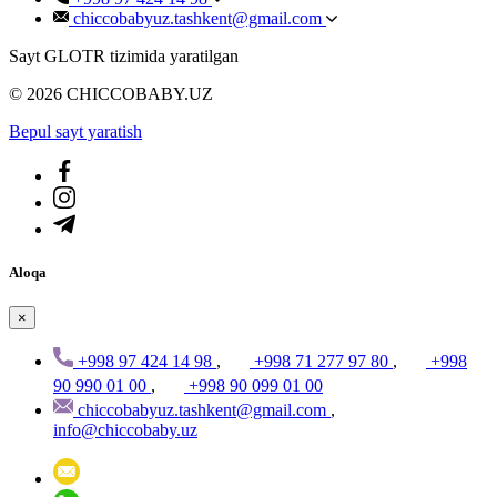
chiccobabyuz.tashkent@gmail.com
Sayt GLOTR tizimida yaratilgan
© 2026 CHICCOBABY.UZ
Bepul sayt yaratish
Aloqa
×
+998 97 424 14 98
,
+998 71 277 97 80
,
+998
90 990 01 00
,
+998 90 099 01 00
chiccobabyuz.tashkent@gmail.com
,
info@chiccobaby.uz