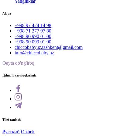
Yangiliklar
Aloqa
+998 97 424 14 98
+998 71 277 97 80
+998 90 990 01 00
+998 90 099 01 00
chiccobabyuz.tashkent@gmail.com
info@chiccobaby.uz
Qayta qo'ng'iroq
Ijtimoiy tarmoqlarimiz
Tilni tanlash
Русский
O'zbek