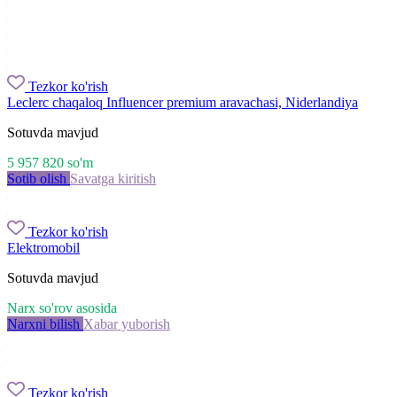
Tezkor ko'rish
Leclerc chaqaloq Influencer premium aravachasi, Niderlandiya
Sotuvda mavjud
5 957 820
so'm
Sotib olish
Savatga kiritish
Tezkor ko'rish
Elektromobil
Sotuvda mavjud
Narx so'rov asosida
Narxni bilish
Xabar yuborish
Tezkor ko'rish