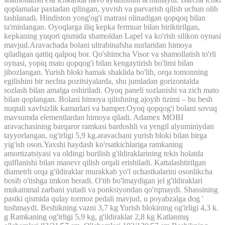
qoplamalar
paxtadan
qilingan,
yuvish
va
parvarish
qilish
uchun
olib
tashlanadi
.
Hindiston
yong'og'i
matrasi
olinadigan
qopqoq
bilan
ta'minlangan
.
Oyoqlarga
iliq
kepka
fermuar
bilan
biriktirilgan
,
kepkaning
yuqori
qismida
shamoldan
Lapel
va
ko'rish
silikon
oynasi
mavjud
.
Aravachada
bolani
ultrabinafsha
nurlaridan
himoya
qiladigan
qattiq
qalpoq
bor
.
Qo'shimcha
Visor
va
shamollatish
to'rli
oynasi
,
yopiq
mato
qopqog'i
bilan
kengaytirish
bo'limi
bilan
jihozlangan
.
Yurish
bloki
hamak
shaklida
bo'lib,
orqa
tomonning
egilishini
bir
nechta
pozitsiyalarda
,
shu
jumladan
gorizontalda
sozlash
bilan
amalga
oshiriladi
.
Oyoq
paneli
sozlanishi
va
zich
mato
bilan
qoplangan
.
Bolani
himoya
qilishning
ajoyib
tizimi
–
bu
besh
nuqtali
xavfsizlik
kamarlari
va
bamper
.
Oyoq
qopqog'i
bolani
sovuq
mavsumda
elementlardan
himoya
qiladi
.
Adamex
MOBI
aravachasining
barqaror
ramkasi
bardoshli
va
yengil
alyuminiydan
tayyorlangan
,
og'irligi
5,9
kg
.
aravachani
yurish
bloki
bilan
birga
yig'ish
oson
.
Yaxshi
haydash
ko'rsatkichlariga
ramkaning
amortizatsiyasi
va
oldingi
burilish
g'ildiraklarining
tekis
holatda
qulflanishi
bilan
manevr
qilish
orqali
erishiladi
.
Kattalashtirilgan
diametrli
orqa
g'ildiraklar
murakkab
yo'l
uchastkalarini
osonlikcha
bosib
o'tishga
imkon
beradi
.
O'tib bo'lmaydigan
jel
g'ildiraklari
mukammal
zarbani
yutadi
va
ponksiyondan
qo'rqmaydi
.
Shassining
pastki
qismida
qulay
tormoz
pedali
mavjud
,
u
poyabzalga
dog
'
tushmaydi
.
Beshikning
vazni
3,7
kg
Yurish
blokining
og'irligi
4,3
k
.
g
Ramkaning
og'irligi
5,9
kg
,
g'ildiraklar
2,8
kg
Katlanmış