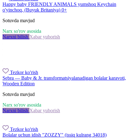
Happy baby FRIENDLY ANIMALS yumshoq Keychain
o'yinchoq, (Buyuk Britaniya) 0+
Sotuvda mavjud
Narx so'rov asosida
Narxni bilish
Xabar yuborish
Tezkor ko'rish
Sebra — Baby & Jr. transformatsiyalanadigan bolalar karavoti,
Wooden Edition
Sotuvda mavjud
Narx so'rov asosida
Narxni bilish
Xabar yuborish
Tezkor ko'rish
Bolalar uchun idish "ZOZZY" (issiq kulrang 34018)