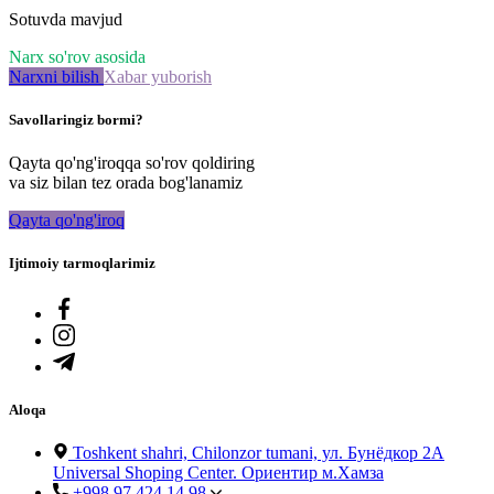
Sotuvda mavjud
Narx so'rov asosida
Narxni bilish
Xabar yuborish
Savollaringiz bormi?
Qayta qo'ng'iroqqa so'rov qoldiring
va siz bilan tez orada bog'lanamiz
Qayta qo'ng'iroq
Ijtimoiy tarmoqlarimiz
Aloqa
Toshkent shahri, Chilonzor tumani, ул. Бунёдкор 2А
Universal Shoping Center. Ориентир м.Хамза
+998 97 424 14 98