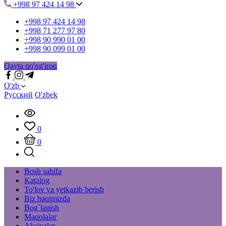
+998 97 424 14 98
+998 97 424 14 98
+998 71 277 97 80
+998 90 990 01 00
+998 90 099 01 00
Qayta qo'ng'iroq
O'zb
Русский
O'zbek
0
0
Bosh sahifa
Katalog
To'lov va yetkazib berish
Biz haqimizda
Bog`lanish
Maqolalar
Aksiyalar