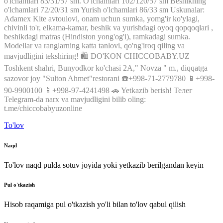
o'lchamlari
83/31/57
sm
.
O'lchamlari
102/120/57
sm
Beshikning
o'lchamlari
72/20/31
sm
Yurish
o'lchamlari
86/33
sm
Uskunalar
:
Adamex
Kite
avtoulovi
,
onam
uchun
sumka
,
yomg'ir
ko'ylagi
,
chivinli
to'r
,
elkama
-
kamar
,
beshik
va
yurishdagi
oyoq
qopqoqlari
,
beshikdagi
matras
(
Hindiston
yong'og'i
)
,
ramkadagi
sumka
.
Modellar
va
ranglarning
katta
tanlovi
,
qo'ng'iroq
qiling
va
mavjudligini
tekshiring
!
🛍 DO'KON CHICCOBABY.UZ
Toshkent
shahri,
Bunyodkor
ko'chasi
2A
,
"
Novza
"
m.
,
diqqatga
sazovor joy
"
Sulton
Ahmet
"
restorani
☎️+998-71-2779780
📱+998-
90-9900100
📱+998-97-4241498
🚗
Yetkazib
berish
!
Телег
Telegram
-da
narx
va
mavjudligini
bilib
oling
:
t
.
me
/
chiccobabyuzonline
To'lov
Naqd
To'lov naqd pulda sotuv joyida yoki yetkazib berilgandan keyin
Pul o'tkazish
Hisob raqamiga pul o'tkazish yo'li bilan to'lov qabul qilish