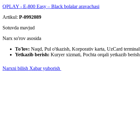
QPLAY - E-800 Easy – Black bolalar aravachasi
Artikul:
P-0992089
Sotuvda mavjud
Narx so'rov asosida
To'lov:
Naqd, Pul o'tkazish, Korporativ karta, UzCard termin
Yetkazib berish:
Kuryer xizmati, Pochta orqali yetkazib berish,
Narxni bilish
Xabar yuborish