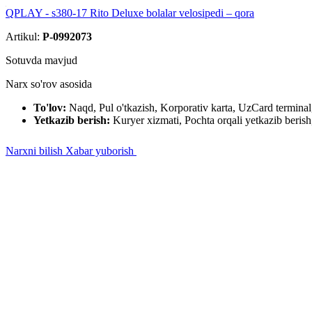
QPLAY - s380-17 Rito Deluxe bolalar velosipedi – qora
Artikul:
P-0992073
Sotuvda mavjud
Narx so'rov asosida
To'lov:
Naqd, Pul o'tkazish, Korporativ karta, UzCard termin
Yetkazib berish:
Kuryer xizmati, Pochta orqali yetkazib berish,
Narxni bilish
Xabar yuborish