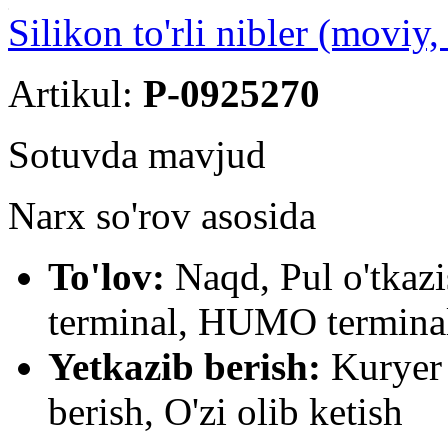
Silikon to'rli nibler (moviy
Artikul:
P-0925270
Sotuvda mavjud
Narx so'rov asosida
To'lov:
Naqd, Pul o'tkaz
terminal, HUMO terminal
Yetkazib berish:
Kuryer 
berish, O'zi olib ketish