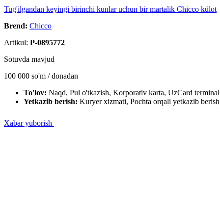
Tug'ilgandan keyingi birinchi kunlar uchun bir martalik Chicco külot
Brend:
Chicco
Artikul:
P-0895772
Sotuvda mavjud
100 000
so'm / dona
dan
To'lov:
Naqd, Pul o'tkazish, Korporativ karta, UzCard termin
Yetkazib berish:
Kuryer xizmati, Pochta orqali yetkazib berish,
Xabar yuborish