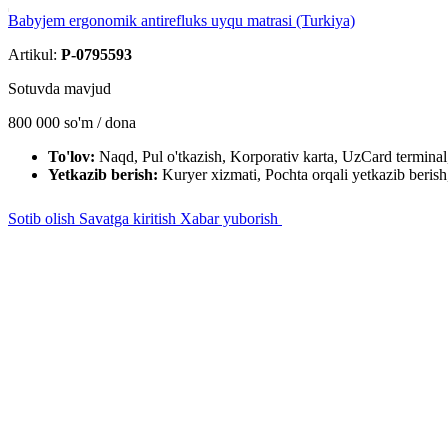
Babyjem ergonomik antirefluks uyqu matrasi (Turkiya)
Artikul:
P-0795593
Sotuvda mavjud
800 000
so'm / dona
To'lov:
Naqd, Pul o'tkazish, Korporativ karta, UzCard termin
Yetkazib berish:
Kuryer xizmati, Pochta orqali yetkazib berish,
Sotib olish
Savatga kiritish
Xabar yuborish