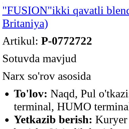
"FUSION"ikki qavatli ble
Britaniya)
Artikul:
P-0772722
Sotuvda mavjud
Narx so'rov asosida
To'lov:
Naqd, Pul o'tkaz
terminal, HUMO terminal
Yetkazib berish:
Kuryer 