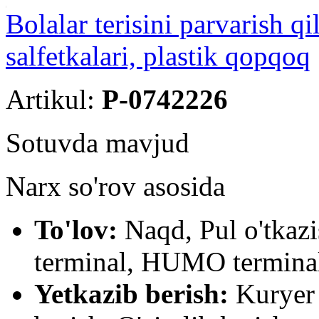
Bolalar terisini parvarish
salfetkalari, plastik qopqoq
Artikul:
P-0742226
Sotuvda mavjud
Narx so'rov asosida
To'lov:
Naqd, Pul o'tkaz
terminal, HUMO terminal
Yetkazib berish:
Kuryer 