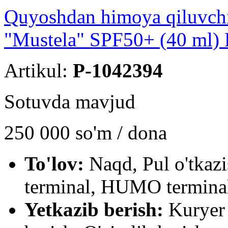
Quyoshdan himoya qiluvchi
"Mustela" SPF50+ (40 ml) 
Artikul:
P-1042394
Sotuvda mavjud
250 000
so'm / dona
To'lov:
Naqd, Pul o'tkaz
terminal, HUMO terminal
Yetkazib berish:
Kuryer 